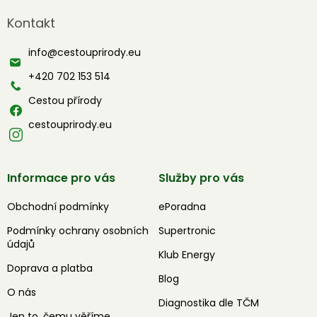
á
Kontakt
p
a
info
@
cestouprirody.eu
t
í
+420 702 153 514
Cestou přírody
cestouprirody.eu
Informace pro vás
Služby pro vás
Obchodní podmínky
ePoradna
Podmínky ochrany osobních
Supertronic
údajů
Klub Energy
Doprava a platba
Blog
O nás
Diagnostika dle TČM
Jen to, čemu věříme