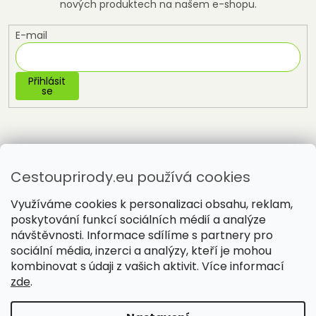
nových produktech na našem e-shopu.
E-mail
Přihlásit
se
Cestouprirody.eu používá cookies
Využíváme cookies k personalizaci obsahu, reklam,
poskytování funkcí sociálních médií a analýze
návštěvnosti. Informace sdílíme s partnery pro
sociální média, inzerci a analýzy, kteří je mohou
Vytvořil Shoptet
kombinovat s údaji z vašich aktivit. Více informací
zde
.
Copyright 2026
Cestou přírody
. Všechna práva vyhrazena.