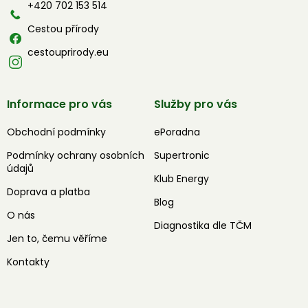
í
+420 702 153 514
Cestou přírody
cestouprirody.eu
Informace pro vás
Služby pro vás
Obchodní podmínky
ePoradna
Podmínky ochrany osobních
Supertronic
údajů
Klub Energy
Doprava a platba
Blog
O nás
Diagnostika dle TČM
Jen to, čemu věříme
Kontakty