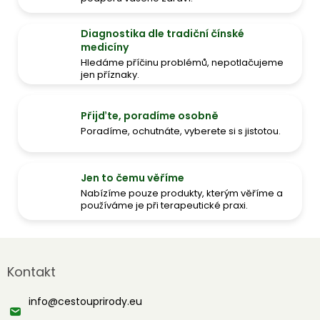
Diagnostika dle tradiční čínské
medicíny
Hledáme příčinu problémů, nepotlačujeme
jen příznaky.
Přijďte, poradíme osobně
Poradíme, ochutnáte, vyberete si s jistotou.
Jen to čemu věříme
Nabízíme pouze produkty, kterým věříme a
používáme je při terapeutické praxi.
Z
á
Kontakt
p
a
info
@
cestouprirody.eu
t