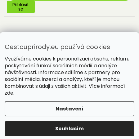
Přihlásit
se
Cestouprirody.eu používá cookies
Využíváme cookies k personalizaci obsahu, reklam,
poskytování funkcí sociálních médií a analýze
návštěvnosti. Informace sdílíme s partnery pro
sociální média, inzerci a analýzy, kteří je mohou
Vytvořil Shoptet
kombinovat s údaji z vašich aktivit. Více informací
zde
.
Copyright 2026
Cestou přírody
. Všechna práva vyhrazena.
Nastavení
Souhlasím