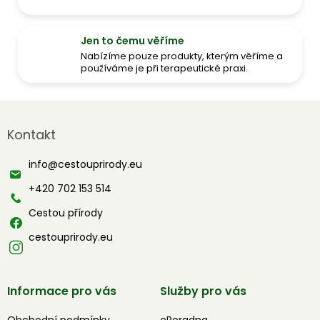
Jen to čemu věříme
Nabízíme pouze produkty, kterým věříme a
používáme je při terapeutické praxi.
Z
á
Kontakt
p
a
info
@
cestouprirody.eu
t
í
+420 702 153 514
Cestou přírody
cestouprirody.eu
Informace pro vás
Služby pro vás