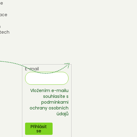
e
ace
h
tech
E-mail
Vložením e-mailu
souhlasíte s
podmínkami
ochrany osobních
údajů
Přihlásit
se