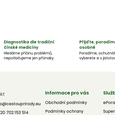
Diagnostika dle tradiční
Přijďte, poradím
čínské medicíny
osobně
Hledáme příčinu problémů,
Poradíme, ochutnát
nepotlačujeme jen příznaky.
vyberete si s jistoto
Informace pro vás
Služ
kt
Obchodní podmínky
ePor
fo
@
cestouprirody.eu
Podmínky ochrany
Super
20 702 153 514