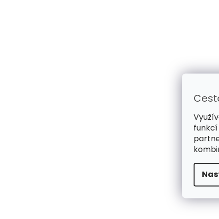
Cest
Využív
funkcí
partne
kombin
Nas