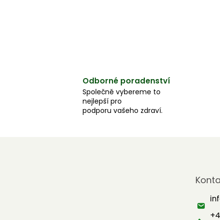
Odborné poradenství
Společně vybereme to
nejlepší pro
podporu vašeho zdraví.
Z
á
Konta
p
a
in
t
+4