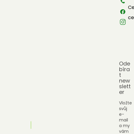
í
Ce
ce
Ode
bíra
t
new
slett
er
Vložte
svůj
e-
mail
a my
vám