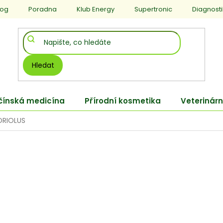
log
Poradna
Klub Energy
Supertronic
Diagnost
Hledat
 čínská medicína
Přírodní kosmetika
Veterinárn
ORIOLUS