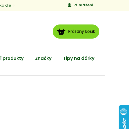
Přihlášení
ika dle TCM
Kontakty
Jen to, čemu věříme
Moje obj
NÁKUPNÍ
Prázdný košík
KOŠÍK
í produkty
Značky
Tipy na dárky
ENERGY