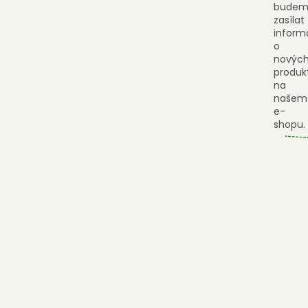
budem
zasílat
inform
o
novýc
produk
na
našem
e-
shopu.