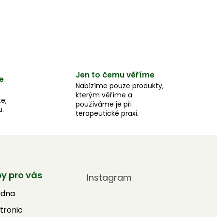
Jen to čemu věříme
e
Nabízíme pouze produkty,
kterým věříme a
e,
používáme je při
u.
terapeutické praxi.
by pro vás
Instagram
adna
tronic