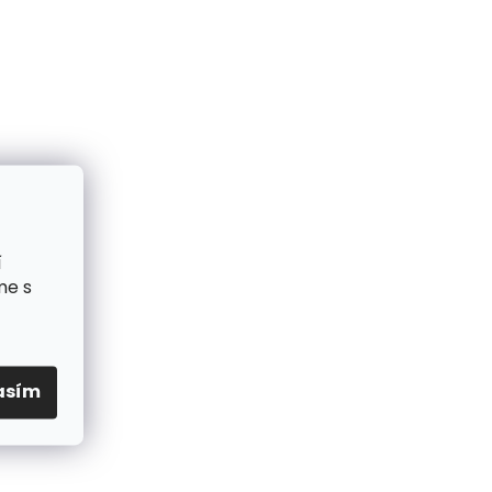
í
me s
asím