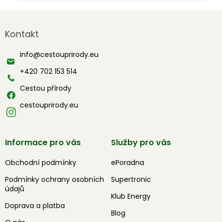
Z
á
Kontakt
p
a
info
@
cestouprirody.eu
t
í
+420 702 153 514
Cestou přírody
cestouprirody.eu
Informace pro vás
Služby pro vás
Obchodní podmínky
ePoradna
Podmínky ochrany osobních
Supertronic
údajů
Klub Energy
Doprava a platba
Blog