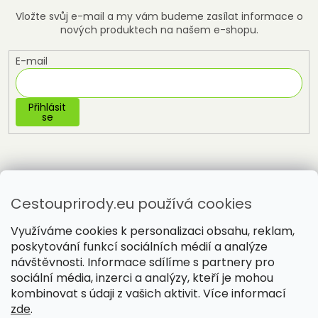
Vložte svůj e-mail a my vám budeme zasílat informace o
nových produktech na našem e-shopu.
E-mail
Přihlásit
se
Cestouprirody.eu používá cookies
Využíváme cookies k personalizaci obsahu, reklam,
poskytování funkcí sociálních médií a analýze
návštěvnosti. Informace sdílíme s partnery pro
sociální média, inzerci a analýzy, kteří je mohou
Vytvořil Shoptet
kombinovat s údaji z vašich aktivit. Více informací
zde
.
Copyright 2026
Cestou přírody
. Všechna práva vyhrazena.