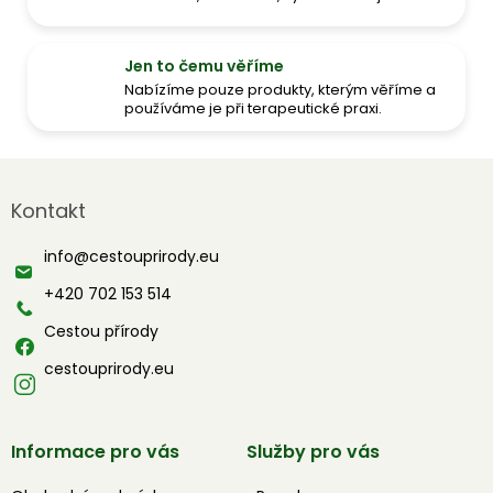
Jen to čemu věříme
Nabízíme pouze produkty, kterým věříme a
používáme je při terapeutické praxi.
Z
á
Kontakt
p
a
info
@
cestouprirody.eu
t
í
+420 702 153 514
Cestou přírody
cestouprirody.eu
Informace pro vás
Služby pro vás