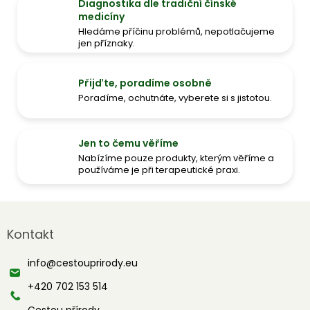
Diagnostika dle tradiční čínské
medicíny
Hledáme příčinu problémů, nepotlačujeme
jen příznaky.
Přijďte, poradíme osobně
Poradíme, ochutnáte, vyberete si s jistotou.
Jen to čemu věříme
Nabízíme pouze produkty, kterým věříme a
používáme je při terapeutické praxi.
Z
á
Kontakt
p
a
info
@
cestouprirody.eu
t
í
+420 702 153 514
Cestou přírody