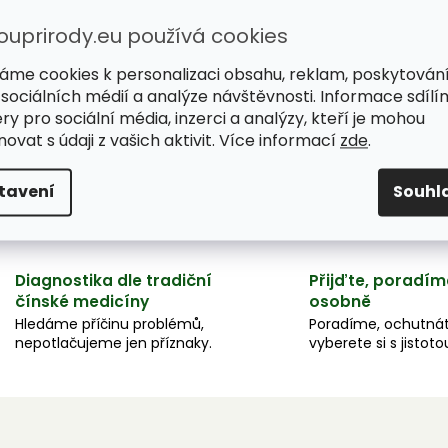
ouprirody.eu používá cookies
áme cookies k personalizaci obsahu, reklam, poskytován
 sociálních médií a analýze návštěvnosti. Informace sdílí
ry pro sociální média, inzerci a analýzy, kteří je mohou
ovat s údaji z vašich aktivit. Více informací
zde
.
tavení
Souhl
Diagnostika dle tradiční
Přijďte, poradím
čínské medicíny
osobně
Hledáme příčinu problémů,
Poradíme, ochutnát
nepotlačujeme jen příznaky.
vyberete si s jistoto