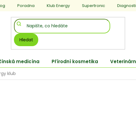
log
Poradna
Klub Energy
Supertronic
Diagnost
Hledat
 čínská medicína
Přírodní kosmetika
Veterinárn
rgy klub