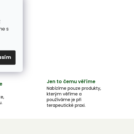
í
me s
asím
Jen to čemu věříme
e
Nabízíme pouze produkty,
kterým věříme a
e,
používáme je při
u.
terapeutické praxi.