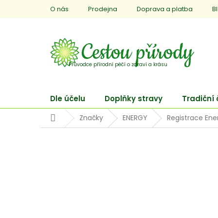
Přejít
O nás
Prodejna
Doprava a platba
B
na
obsah
Dle účelu
Doplňky stravy
Tradiční
Domů
Značky
ENERGY
Registrace Ene