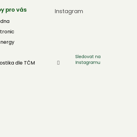
by pro vás
Instagram
adna
tronic
Energy
Sledovat na
Instagramu
ostika dle TČM