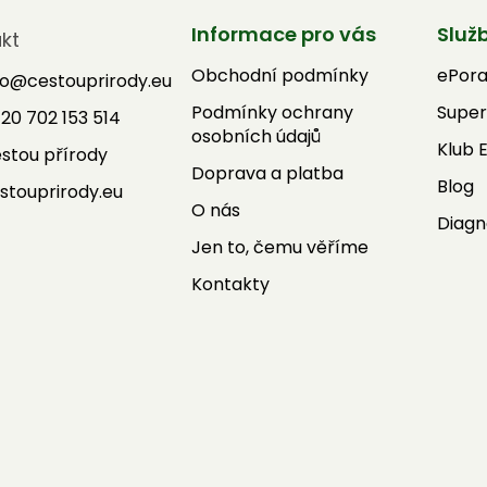
Informace pro vás
Služ
kt
Obchodní podmínky
ePor
fo
@
cestouprirody.eu
Podmínky ochrany
Super
20 702 153 514
osobních údajů
Klub 
stou přírody
Doprava a platba
Blog
stouprirody.eu
O nás
Diagn
Jen to, čemu věříme
Kontakty