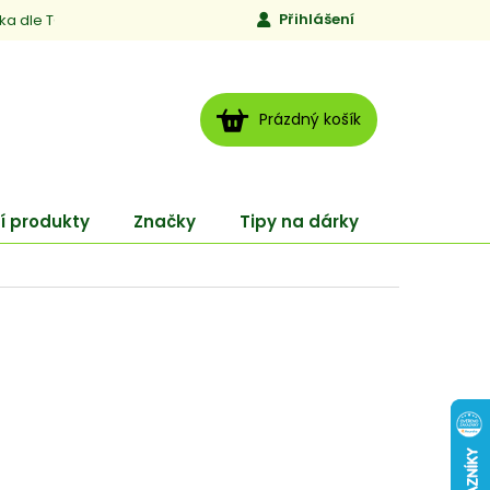
Přihlášení
ika dle TCM
Kontakty
Jen to, čemu věříme
Moje obj
NÁKUPNÍ
Prázdný košík
KOŠÍK
í produkty
Značky
Tipy na dárky
ENERGY