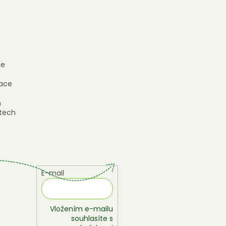
e
ace
h
tech
E-mail
Vložením e-mailu
souhlasíte s