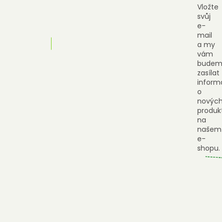
Vložte
svůj
e-
mail
a my
vám
budem
zasílat
inform
o
novýc
produk
na
našem
e-
shopu.