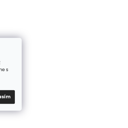
í
me s
asím