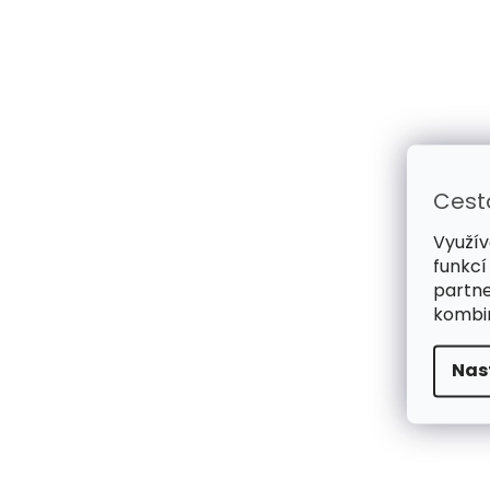
Cest
Využív
funkcí
partne
kombin
Nas