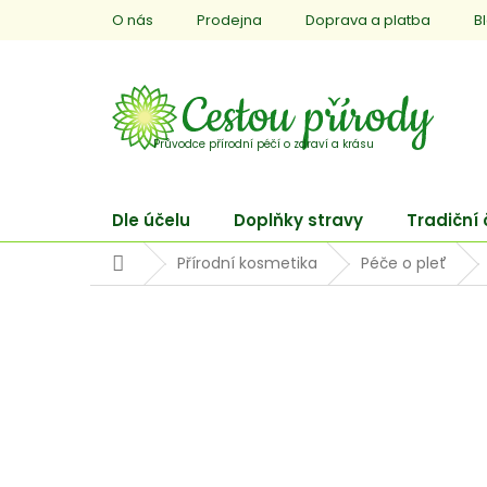
Přejít
O nás
Prodejna
Doprava a platba
B
na
obsah
Dle účelu
Doplňky stravy
Tradiční
Domů
Přírodní kosmetika
Péče o pleť