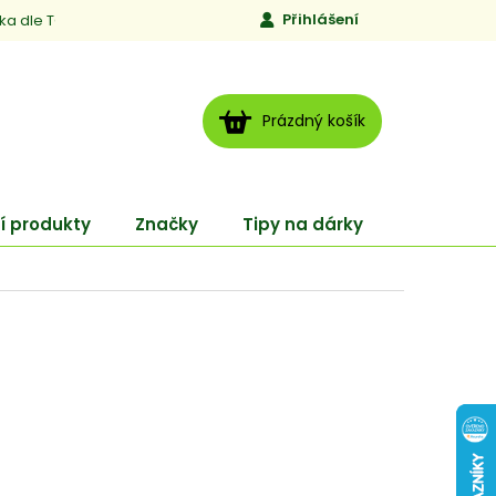
Přihlášení
ika dle TCM
Kontakty
Jen to, čemu věříme
Moje obj
NÁKUPNÍ
Prázdný košík
KOŠÍK
í produkty
Značky
Tipy na dárky
ENERGY