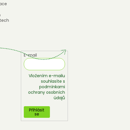
ace
h
tech
E-mail
Vložením e-mailu
souhlasíte s
podmínkami
ochrany osobních
údajů
Přihlásit
se