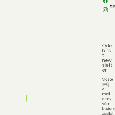
ce
Ode
bíra
t
new
slett
er
Vložte
svůj
e-
mail
a my
vám
budem
zasílat