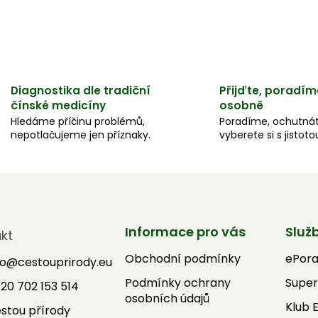
Diagnostika dle tradiční
Přijďte, poradím
čínské medicíny
osobně
Hledáme příčinu problémů,
Poradíme, ochutnát
nepotlačujeme jen příznaky.
vyberete si s jistoto
Informace pro vás
Služ
kt
Obchodní podmínky
ePor
fo
@
cestouprirody.eu
Podmínky ochrany
Super
20 702 153 514
osobních údajů
Klub 
stou přírody