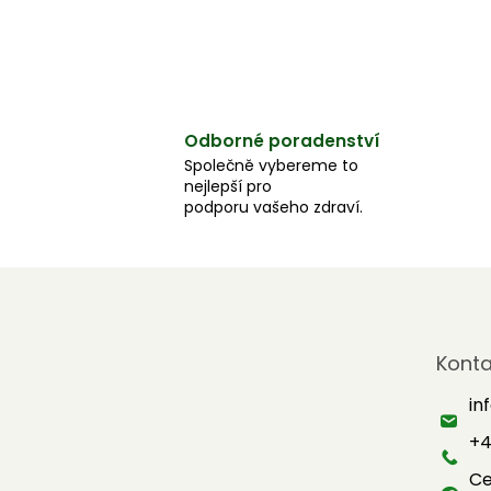
Odborné poradenství
Společně vybereme to
nejlepší pro
podporu vašeho zdraví.
Z
á
Konta
p
a
in
t
+4
í
Ce