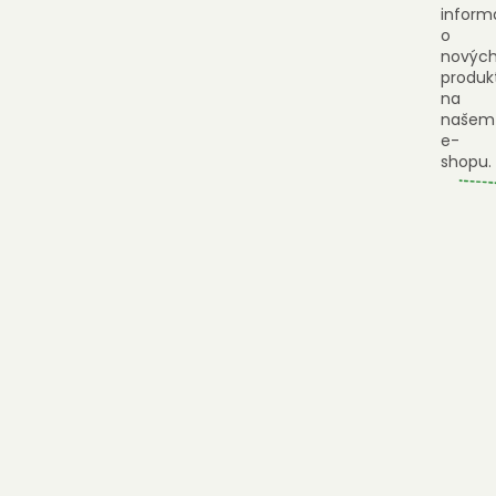
inform
o
novýc
produk
na
našem
e-
shopu.