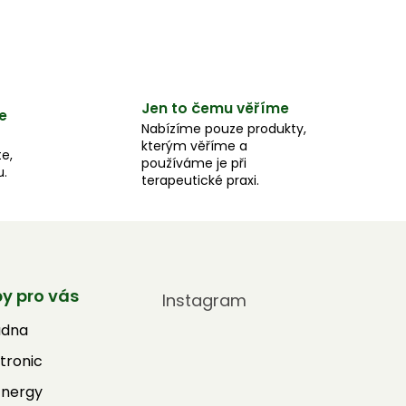
Jen to čemu věříme
e
Nabízíme pouze produkty,
kterým věříme a
e,
používáme je při
u.
terapeutické praxi.
by pro vás
Instagram
adna
tronic
Energy