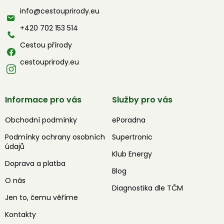
a
info
@
cestouprirody.eu
t
í
+420 702 153 514
Cestou přírody
cestouprirody.eu
Informace pro vás
Služby pro vás
Obchodní podmínky
ePoradna
Podmínky ochrany osobních
Supertronic
údajů
Klub Energy
Doprava a platba
Blog
O nás
Diagnostika dle TČM
Jen to, čemu věříme
Kontakty