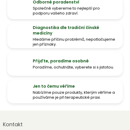
Odborné poradenství
Společně vybereme to nejlepší pro
podporu vašeho zdraví.
Diagnostika dle tradiční čínské
medicíny
Hledáme příčinu problémů, nepotlačujeme
jen příznaky.
Přijďte, poradíme osobně
Poradíme, ochutnáte, vyberete si s jistotou.
Jen to čemu věříme
Nabízíme pouze produkty, kterým věříme a
používáme je při terapeutické praxi.
Z
á
Kontakt
p