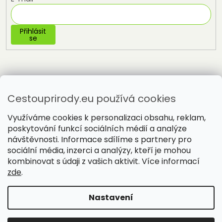
Přihlásit
se
Cestouprirody.eu používá cookies
Využíváme cookies k personalizaci obsahu, reklam,
poskytování funkcí sociálních médií a analýze
návštěvnosti. Informace sdílíme s partnery pro
sociální média, inzerci a analýzy, kteří je mohou
Vytvořil Shoptet
kombinovat s údaji z vašich aktivit. Více informací
zde
.
Copyright 2026
Cestou přírody
. Všechna práva vyhrazena.
Nastavení