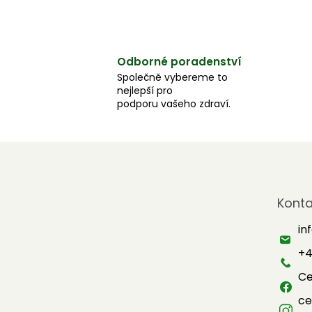
Odborné poradenství
Společně vybereme to
nejlepší pro
podporu vašeho zdraví.
Z
á
Konta
p
a
in
t
+4
í
Ce
ce