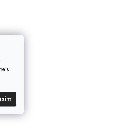
í
me s
asím