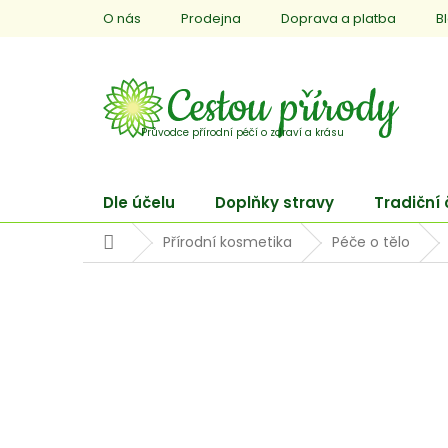
Přejít
O nás
Prodejna
Doprava a platba
B
na
obsah
Dle účelu
Doplňky stravy
Tradiční
Domů
Přírodní kosmetika
Péče o tělo