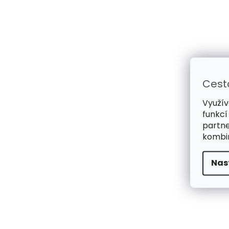
Cest
Využív
funkcí
partne
kombin
Nas