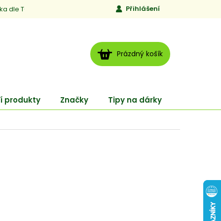
Přihlášení
ika dle TCM
Kontakty
Jen to, čemu věříme
Moje obj
NÁKUPNÍ
Prázdný košík
KOŠÍK
í produkty
Značky
Tipy na dárky
ENERGY