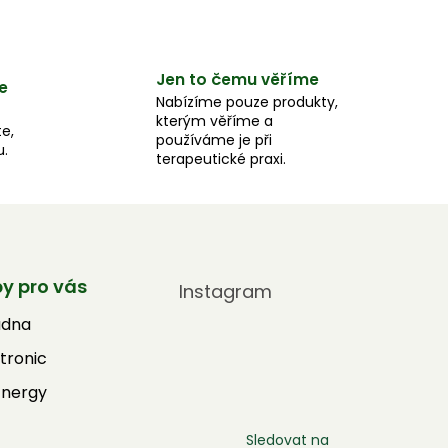
Jen to čemu věříme
e
Nabízíme pouze produkty,
kterým věříme a
e,
používáme je při
u.
terapeutické praxi.
by pro vás
Instagram
adna
tronic
Energy
Sledovat na