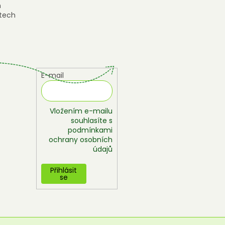
h
tech
E-mail
Vložením e-mailu
souhlasíte s
podmínkami
ochrany osobních
údajů
Přihlásit
se