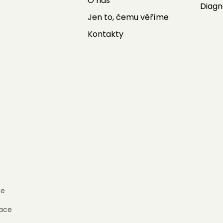
O nás
Diagn
Jen to, čemu věříme
Kontakty
e
ace