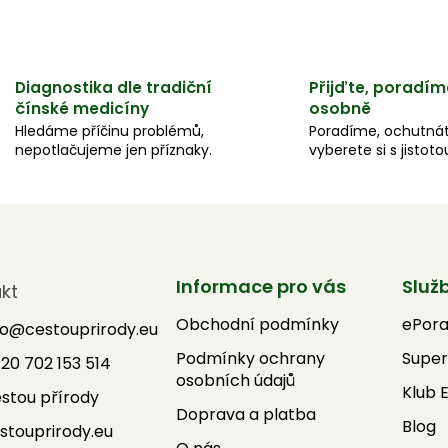
Diagnostika dle tradiční
Přijďte, poradím
čínské medicíny
osobně
Hledáme příčinu problémů,
Poradíme, ochutnát
nepotlačujeme jen příznaky.
vyberete si s jistoto
Informace pro vás
Služ
kt
Obchodní podmínky
ePor
fo
@
cestouprirody.eu
Podmínky ochrany
Super
20 702 153 514
osobních údajů
Klub 
stou přírody
Doprava a platba
Blog
stouprirody.eu