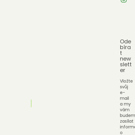
Ode
bíra
t
new
slett
er
Vložte
svůj
e-
mail
a my
vám
budem
zasílat
inform
o