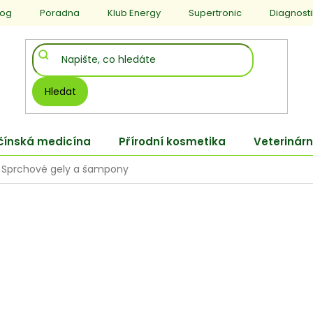
log
Poradna
Klub Energy
Supertronic
Diagnost
Hledat
 čínská medicína
Přírodní kosmetika
Veterinárn
Sprchové gely a šampony