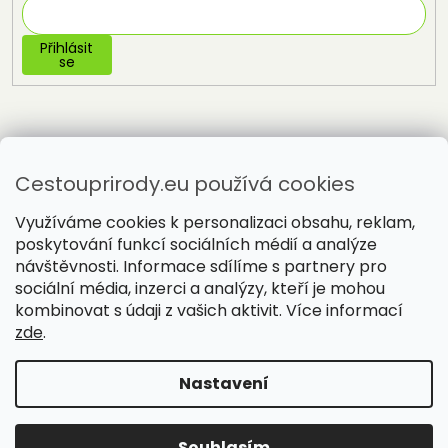
Přihlásit
se
Cestouprirody.eu používá cookies
Využíváme cookies k personalizaci obsahu, reklam,
poskytování funkcí sociálních médií a analýze
návštěvnosti. Informace sdílíme s partnery pro
sociální média, inzerci a analýzy, kteří je mohou
Vytvořil Shoptet
kombinovat s údaji z vašich aktivit. Více informací
zde
.
Copyright 2026
Cestou přírody
. Všechna práva vyhrazena.
Nastavení
Souhlasím