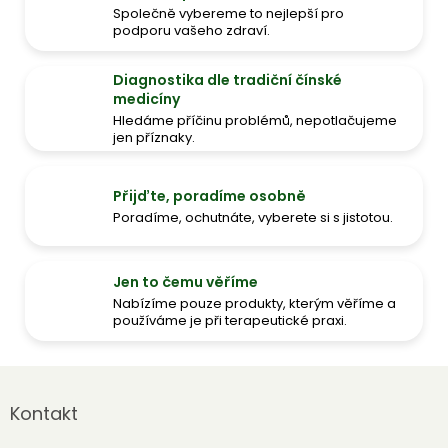
Společně vybereme to nejlepší pro
podporu vašeho zdraví.
Diagnostika dle tradiční čínské
medicíny
Hledáme příčinu problémů, nepotlačujeme
jen příznaky.
Přijďte, poradíme osobně
Poradíme, ochutnáte, vyberete si s jistotou.
Jen to čemu věříme
Nabízíme pouze produkty, kterým věříme a
používáme je při terapeutické praxi.
Z
á
Kontakt
p
a