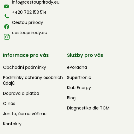
info
@
cestouprirody.eu
t
í
+420 702 153 514
Cestou přírody
cestouprirody.eu
Informace pro vás
Služby pro vás
Obchodní podmínky
ePoradna
Podmínky ochrany osobních
Supertronic
údajů
Klub Energy
Doprava a platba
Blog
O nás
Diagnostika dle TČM
Jen to, čemu věříme
Kontakty