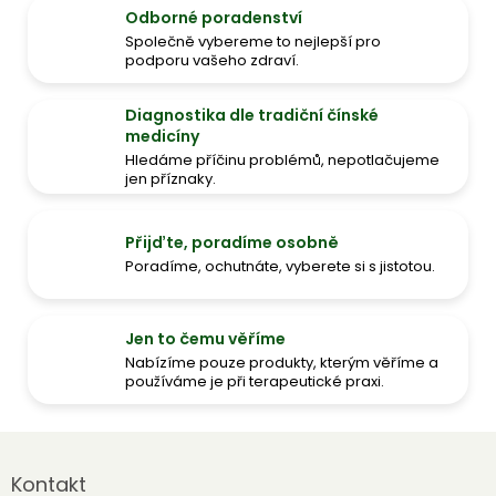
Odborné poradenství
Společně vybereme to nejlepší pro
podporu vašeho zdraví.
Diagnostika dle tradiční čínské
medicíny
Hledáme příčinu problémů, nepotlačujeme
jen příznaky.
Přijďte, poradíme osobně
Poradíme, ochutnáte, vyberete si s jistotou.
Jen to čemu věříme
Nabízíme pouze produkty, kterým věříme a
používáme je při terapeutické praxi.
Z
á
Kontakt
p