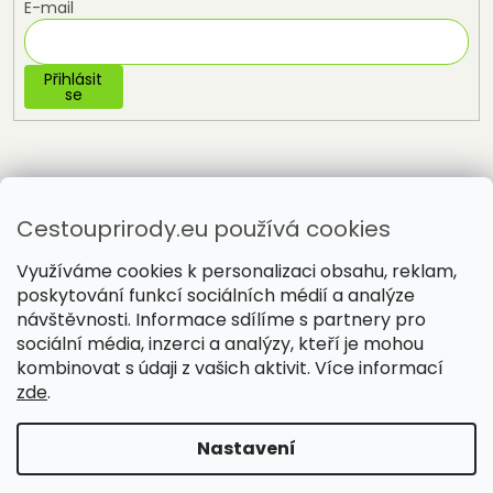
E-mail
Přihlásit
se
Cestouprirody.eu používá cookies
Využíváme cookies k personalizaci obsahu, reklam,
poskytování funkcí sociálních médií a analýze
návštěvnosti. Informace sdílíme s partnery pro
sociální média, inzerci a analýzy, kteří je mohou
Vytvořil Shoptet
kombinovat s údaji z vašich aktivit. Více informací
zde
.
Copyright 2026
Cestou přírody
. Všechna práva vyhrazena.
Nastavení