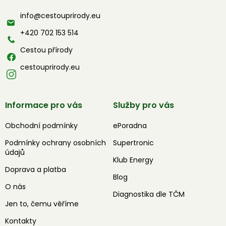
a
info
@
cestouprirody.eu
t
í
+420 702 153 514
Cestou přírody
cestouprirody.eu
Informace pro vás
Služby pro vás
Obchodní podmínky
ePoradna
Podmínky ochrany osobních
Supertronic
údajů
Klub Energy
Doprava a platba
Blog
O nás
Diagnostika dle TČM
Jen to, čemu věříme
Kontakty