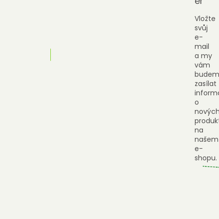
er
Vložte
svůj
e-
mail
a my
vám
budem
zasílat
inform
o
novýc
produk
na
našem
e-
shopu.