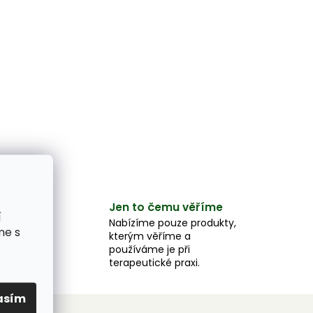
Jen to čemu věříme
e
í
Nabízíme pouze produkty,
me s
kterým věříme a
e,
používáme je při
u.
terapeutické praxi.
asím