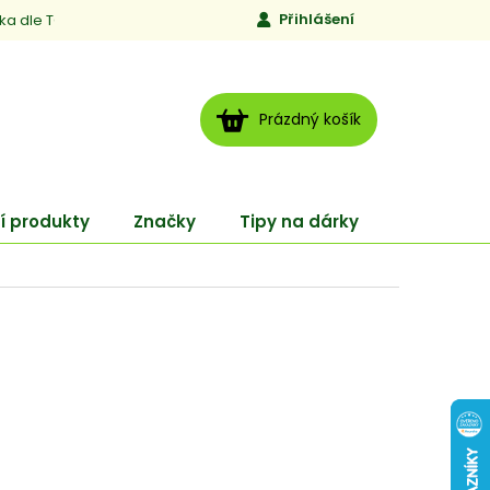
Přihlášení
ika dle TCM
Kontakty
Jen to, čemu věříme
Moje obj
NÁKUPNÍ
Prázdný košík
KOŠÍK
í produkty
Značky
Tipy na dárky
ENERGY