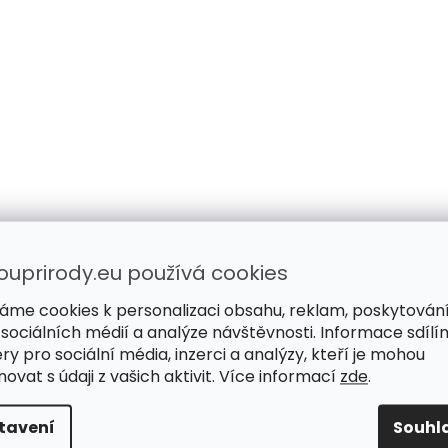
ouprirody.eu používá cookies
Diagnostika dle tradiční
Přijďte, poradím
áme cookies k personalizaci obsahu, reklam, poskytován
čínské medicíny
osobně
 sociálních médií a analýze návštěvnosti. Informace sdílí
Hledáme příčinu problémů,
Poradíme, ochutnát
ry pro sociální média, inzerci a analýzy, kteří je mohou
nepotlačujeme jen příznaky.
vyberete si s jistoto
ovat s údaji z vašich aktivit. Více informací
zde
.
tavení
Souhl