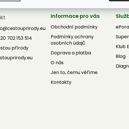
Informace pro vás
Služ
kt
Obchodní podmínky
ePor
fo
@
cestouprirody.eu
Podmínky ochrany
Super
20 702 153 514
osobních údajů
Klub 
stou přírody
Doprava a platba
Blog
stouprirody.eu
O nás
Diagn
Jen to, čemu věříme
Kontakty