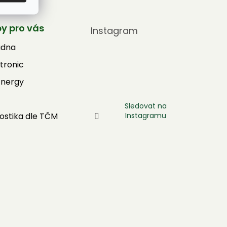
by pro vás
Instagram
adna
tronic
Energy
Sledovat na
Instagramu
ostika dle TČM