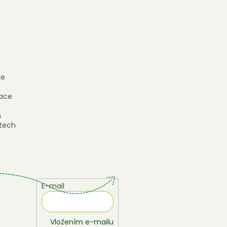
e
ace
h
tech
E-mail
Vložením e-mailu