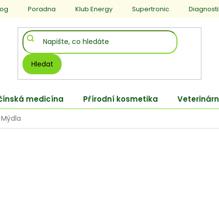
log
Poradna
Klub Energy
Supertronic
Diagnost
Hledat
 čínská medicína
Přírodní kosmetika
Veterinárn
Mýdla