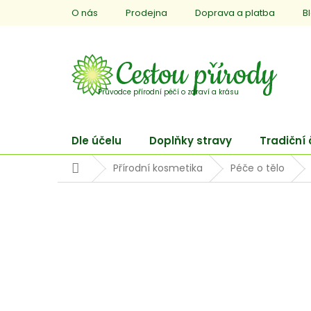
Přejít
O nás
Prodejna
Doprava a platba
B
na
obsah
Dle účelu
Doplňky stravy
Tradiční
Domů
Přírodní kosmetika
Péče o tělo