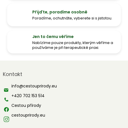
Přijďte, poradíme osobně
Poradíme, ochutnáte, vyberete si s jistotou.
Jen to čemu věříme
Nabízíme pouze produkty, kterým věříme a
používáme je při terapeutické praxi.
Z
á
Kontakt
p
a
info
@
cestouprirody.eu
t
í
+420 702 153 514
Cestou přírody
cestouprirody.eu