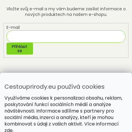
Vložte svůj e-mail a my vám budeme zasílat informace o
nových produktech na našem e-shopu.
E-mail
Přihlásit
se
Cestouprirody.eu používá cookies
Využíváme cookies k personalizaci obsahu, reklam,
poskytování funkcí sociálních médií a analýze
návštěvnosti. Informace sdílíme s partnery pro
sociální média, inzerci a analýzy, kteří je mohou
Vytvořil Shoptet
kombinovat s údaji z vašich aktivit. Více informací
zde
.
Copyright 2026
Cestou přírody
. Všechna práva vyhrazena.