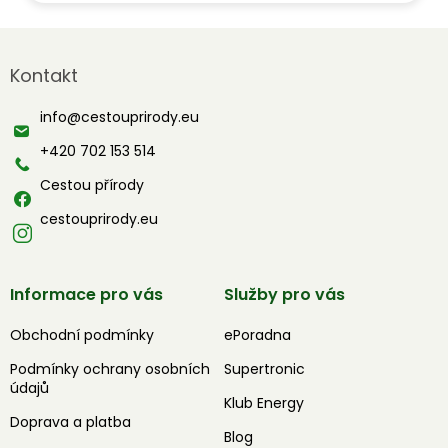
Z
á
Kontakt
p
a
info
@
cestouprirody.eu
t
í
+420 702 153 514
Cestou přírody
cestouprirody.eu
Informace pro vás
Služby pro vás
Obchodní podmínky
ePoradna
Podmínky ochrany osobních
Supertronic
údajů
Klub Energy
Doprava a platba
Blog