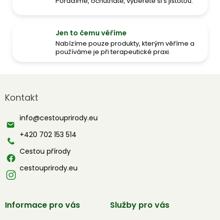
Poradíme, ochutnáte, vyberete si s jistotou.
Jen to čemu věříme
Nabízíme pouze produkty, kterým věříme a
používáme je při terapeutické praxi.
Z
á
Kontakt
p
a
info
@
cestouprirody.eu
t
í
+420 702 153 514
Cestou přírody
cestouprirody.eu
Informace pro vás
Služby pro vás