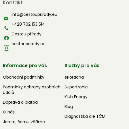
Kontakt
p
a
info
@
cestouprirody.eu
t
í
+420 702 153 514
Cestou přírody
cestouprirody.eu
Informace pro vás
Služby pro vás
Obchodní podmínky
ePoradna
Podmínky ochrany osobních
Supertronic
údajů
Klub Energy
Doprava a platba
Blog
O nás
Diagnostika dle TČM
Jen to, čemu věříme