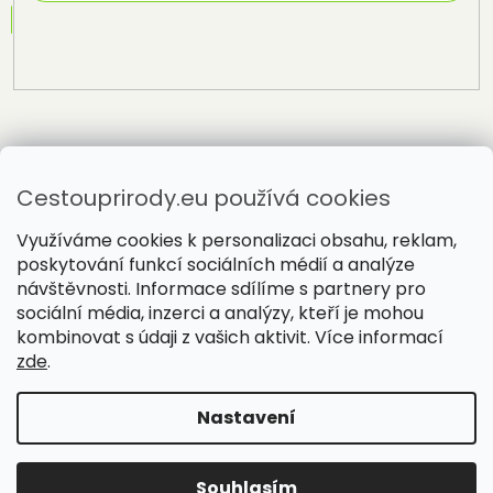
Přihlásit
se
Cestouprirody.eu používá cookies
Využíváme cookies k personalizaci obsahu, reklam,
poskytování funkcí sociálních médií a analýze
návštěvnosti. Informace sdílíme s partnery pro
sociální média, inzerci a analýzy, kteří je mohou
Vytvořil Shoptet
kombinovat s údaji z vašich aktivit. Více informací
zde
.
Copyright 2026
Cestou přírody
. Všechna práva vyhrazena.
Nastavení
Souhlasím