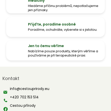
medicíny
Hledáme příčinu problémů, nepotlačujeme
jen příznaky.
Přijďte, poradíme osobně
Poradíme, ochutnáte, vyberete si s jistotou.
Jen to čemu věříme
Nabízíme pouze produkty, kterým věříme a
používáme je při terapeutické praxi.
Z
á
Kontakt
p
a
info
@
cestouprirody.eu
t
í
+420 702 153 514
Cestou přírody