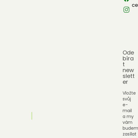
ce
Ode
bíra
t
new
slett
er
Vložte
svůj
e-
mail
a my
vám
budem
zasílat