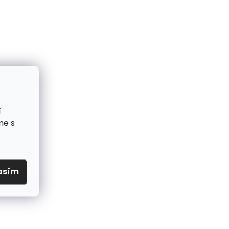
í
me s
asím