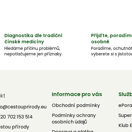
Diagnostika dle tradiční
Přijďte, poradím
čínské medicíny
osobně
Hledáme příčinu problémů,
Poradíme, ochutnát
nepotlačujeme jen příznaky.
vyberete si s jistoto
Informace pro vás
Služ
kt
Obchodní podmínky
ePor
fo
@
cestouprirody.eu
Podmínky ochrany
Super
20 702 153 514
osobních údajů
Klub 
stou přírody
Doprava a platba