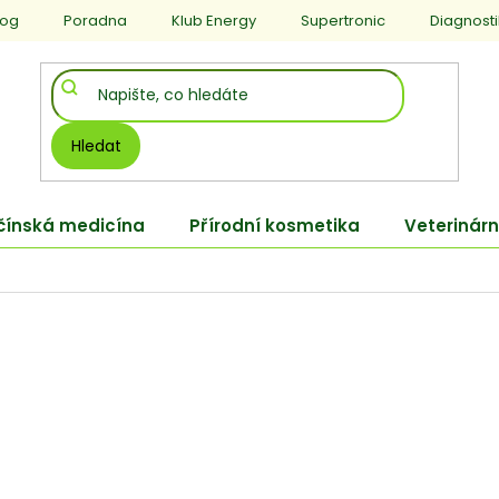
log
Poradna
Klub Energy
Supertronic
Diagnost
Hledat
 čínská medicína
Přírodní kosmetika
Veterinárn