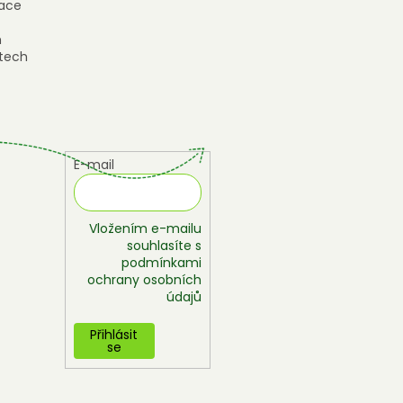
ace
h
tech
E-mail
Vložením e-mailu
souhlasíte s
podmínkami
ochrany osobních
údajů
Přihlásit
se