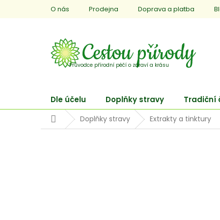
Přejít
O nás
Prodejna
Doprava a platba
B
na
obsah
Dle účelu
Doplňky stravy
Tradiční
Domů
Doplňky stravy
Extrakty a tinktury