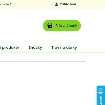
Přihlášení
ika dle TCM
Kontakty
Jen to, čemu věříme
Moje obj
NÁKUPNÍ
Prázdný košík
KOŠÍK
í produkty
Značky
Tipy na dárky
ENERGY