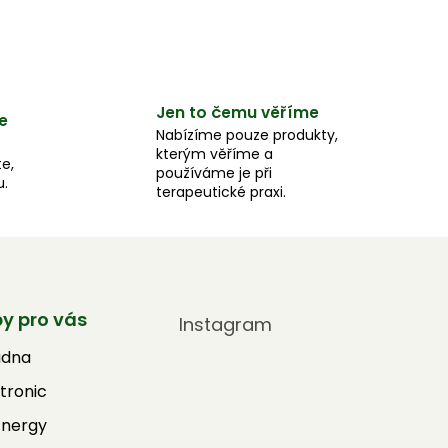
Jen to čemu věříme
e
Nabízíme pouze produkty,
kterým věříme a
e,
používáme je při
u.
terapeutické praxi.
by pro vás
Instagram
adna
tronic
Energy