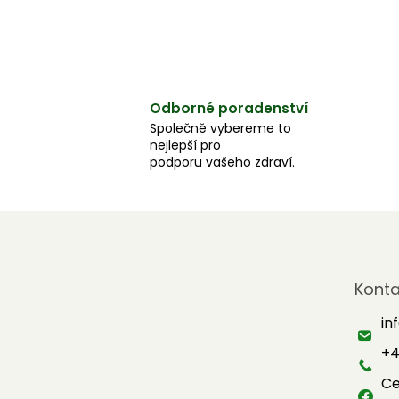
Odborné poradenství
Společně vybereme to
nejlepší pro
podporu vašeho zdraví.
Z
á
Konta
p
a
in
t
+4
í
Ce