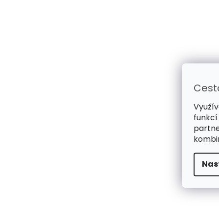
Cest
Využív
funkcí
partne
kombin
Nas