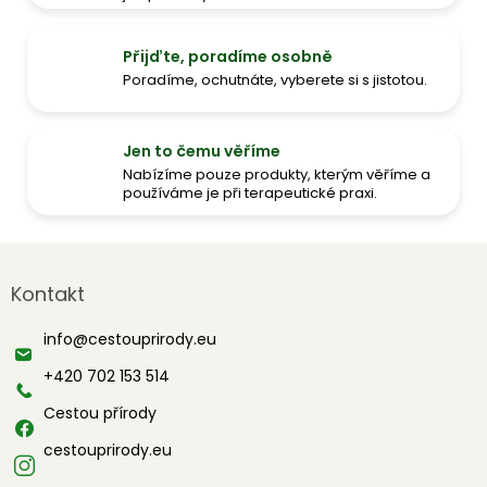
Přijďte, poradíme osobně
Poradíme, ochutnáte, vyberete si s jistotou.
Jen to čemu věříme
Nabízíme pouze produkty, kterým věříme a
používáme je při terapeutické praxi.
Z
á
Kontakt
p
a
info
@
cestouprirody.eu
t
í
+420 702 153 514
Cestou přírody
cestouprirody.eu