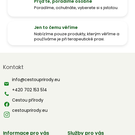
Přijďte, poradíme osobně
Poradíme, ochutnáte, vyberete si s jistotou.
Jen to čemu věříme
Nabízíme pouze produkty, kterým věříme a
používáme je při terapeutické praxi.
Z
á
Kontakt
p
a
info
@
cestouprirody.eu
t
í
+420 702 153 514
Cestou přírody
cestouprirody.eu
Informace pro vás
Služby pro vás