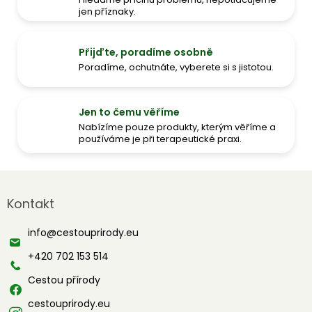
jen příznaky.
Přijďte, poradíme osobně
Poradíme, ochutnáte, vyberete si s jistotou.
Jen to čemu věříme
Nabízíme pouze produkty, kterým věříme a
používáme je při terapeutické praxi.
Z
á
Kontakt
p
a
info
@
cestouprirody.eu
t
í
+420 702 153 514
Cestou přírody
cestouprirody.eu