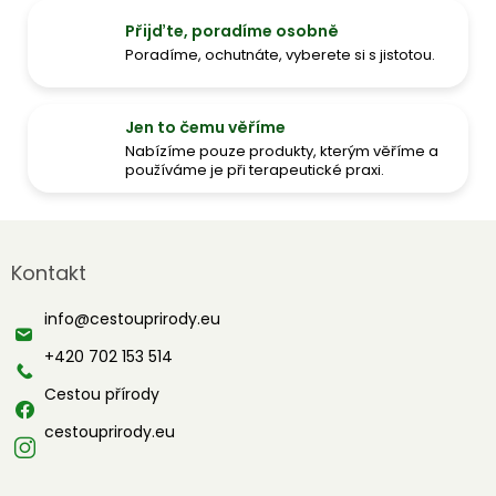
Přijďte, poradíme osobně
Poradíme, ochutnáte, vyberete si s jistotou.
Jen to čemu věříme
Nabízíme pouze produkty, kterým věříme a
používáme je při terapeutické praxi.
Z
á
Kontakt
p
a
info
@
cestouprirody.eu
t
í
+420 702 153 514
Cestou přírody
cestouprirody.eu