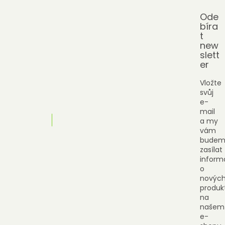
Ode
bíra
t
new
slett
er
Vložte
svůj
e-
mail
a my
vám
budem
zasílat
inform
o
novýc
produk
na
našem
e-