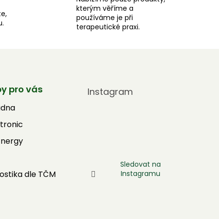
kterým věříme a
e,
používáme je při
u.
terapeutické praxi.
by pro vás
Instagram
adna
tronic
Energy
Sledovat na
Instagramu
ostika dle TČM