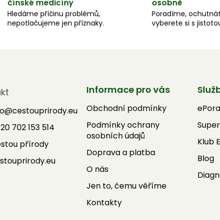
čínské medicíny
osobně
Hledáme příčinu problémů,
Poradíme, ochutnát
nepotlačujeme jen příznaky.
vyberete si s jistoto
Informace pro vás
Služ
kt
Obchodní podmínky
ePor
fo
@
cestouprirody.eu
Podmínky ochrany
Super
20 702 153 514
osobních údajů
Klub 
stou přírody
Doprava a platba
Blog
stouprirody.eu
O nás
Diagn
Jen to, čemu věříme
Kontakty