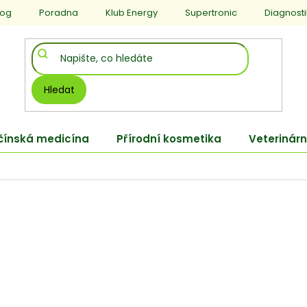
log
Poradna
Klub Energy
Supertronic
Diagnost
Hledat
 čínská medicína
Přírodní kosmetika
Veterinárn