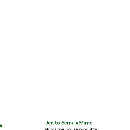
Jen to čemu věříme
e
Nabízíme pouze produkty,