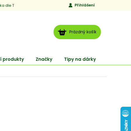
Přihlášení
ika dle TCM
Kontakty
Jen to, čemu věříme
Moje obj
NÁKUPNÍ
Prázdný košík
KOŠÍK
í produkty
Značky
Tipy na dárky
ENERGY