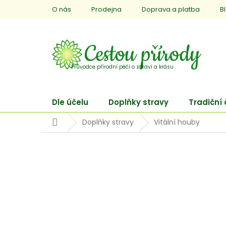
Přejít
O nás
Prodejna
Doprava a platba
B
na
obsah
Dle účelu
Doplňky stravy
Tradiční
Domů
Doplňky stravy
Vitální houby