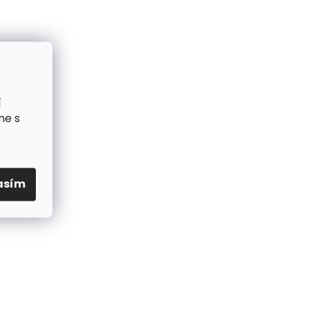
í
me s
asím