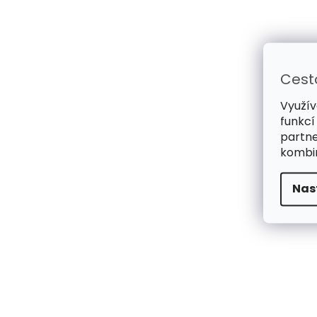
Cest
Využív
funkcí
partne
kombin
Nas