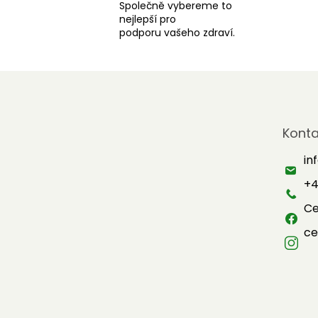
Společně vybereme to
nejlepší pro
podporu vašeho zdraví.
Z
á
Konta
p
a
in
t
+4
í
Ce
ce