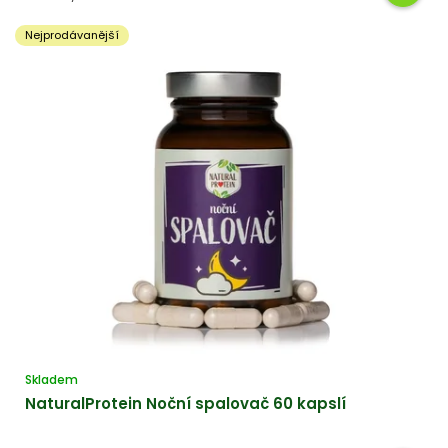
cena:
hvězdiček.
Nejprodávanější
Skladem
NaturalProtein Noční spalovač 60 kapslí