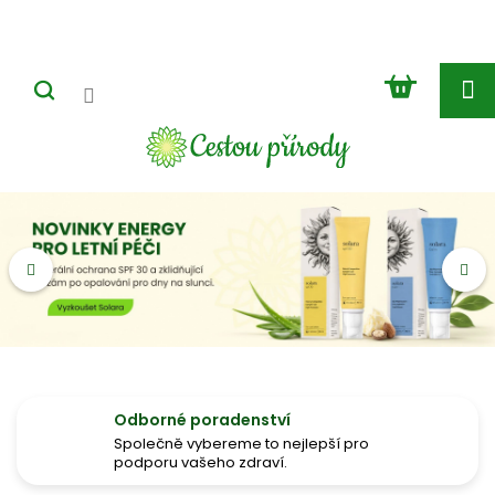
Přejít
na
obsah
NÁKUP
KOŠÍK
P
Předchozí
Nás
ř
í
r
o
d
n
í
Odborné poradenství
Společně vybereme to nejlepší pro
d
podporu vašeho zdraví.
o