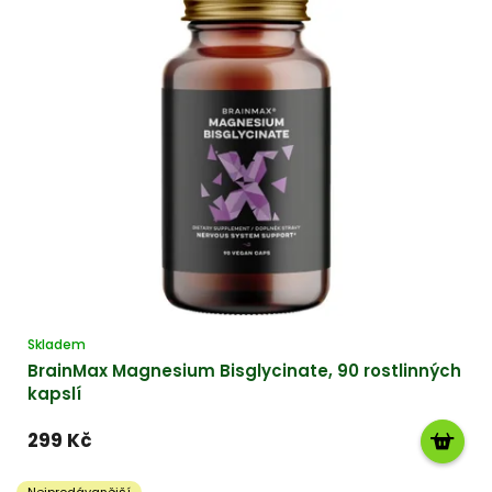
l
n
í
h
o
u
b
y
a
b
i
Skladem
o
BrainMax Magnesium Bisglycinate, 90 rostlinných
k
kapslí
o
299 Kč
s
m
Nejprodávanější