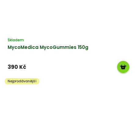
Skladem
MycoMedica MycoGummies 150g
390 Kč
Nejprodávanější