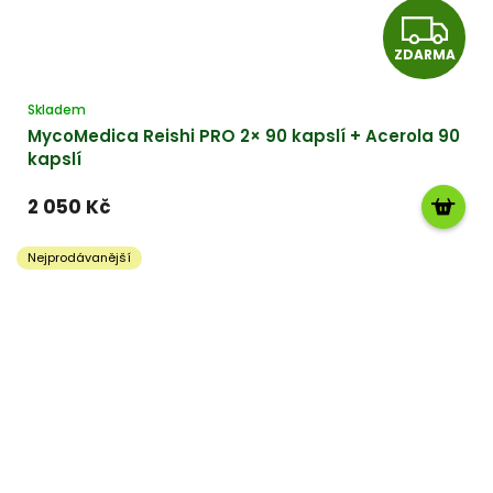
Z
D
ZDARMA
A
Skladem
MycoMedica Reishi PRO 2× 90 kapslí + Acerola 90
R
kapslí
M
2 050 Kč
A
Nejprodávanější