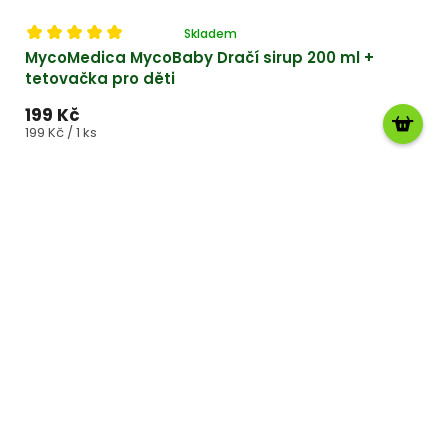
Průměrné
Skladem
hodnocení
MycoMedica MycoBaby Dračí sirup 200 ml +
produktu
tetovačka pro děti
je
5,0
199 Kč
z 5
Měrná
199 Kč / 1 ks
cena:
hvězdiček.