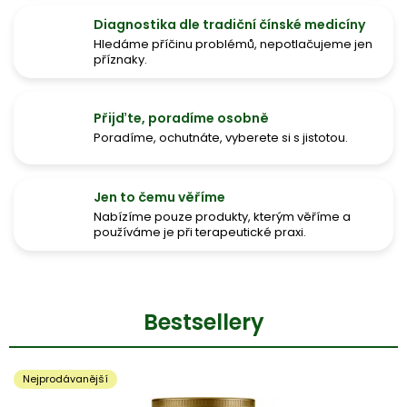
p
Diagnostika dle tradiční čínské medicíny
l
Hledáme příčinu problémů, nepotlačujeme jen
příznaky.
ň
k
y
Přijďte, poradíme osobně
s
Poradíme, ochutnáte, vyberete si s jistotou.
t
r
Jen to čemu věříme
a
Nabízíme pouze produkty, kterým věříme a
používáme je při terapeutické praxi.
v
y
,
v
Bestsellery
i
t
Nejprodávanější
á