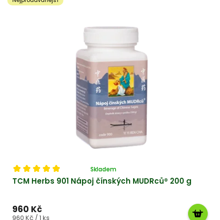
e
t
i
k
a
Průměrné
Skladem
hodnocení
TCM Herbs 901 Nápoj čínských MUDRců® 200 g
produktu
je
5,0
960 Kč
z 5
Měrná
960 Kč / 1 ks