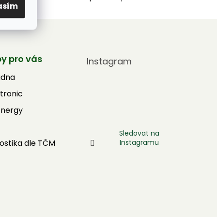
asím
by pro vás
Instagram
adna
tronic
Energy
Sledovat na
Instagramu
ostika dle TČM