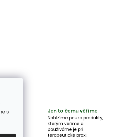
í
Jen to čemu věříme
me s
e
Nabízíme pouze produkty,
kterým věříme a
e,
používáme je při
u.
terapeutické praxi.