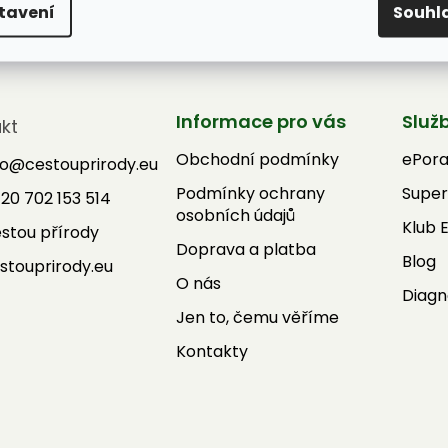
tavení
Souhl
Informace pro vás
Služ
kt
Obchodní podmínky
ePor
fo
@
cestouprirody.eu
Podmínky ochrany
Super
20 702 153 514
osobních údajů
Klub 
stou přírody
Doprava a platba
Blog
stouprirody.eu
O nás
Diagn
Jen to, čemu věříme
Kontakty