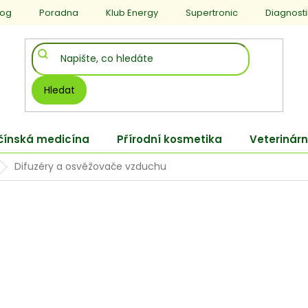
log
Poradna
Klub Energy
Supertronic
Diagnost
Hledat
 čínská medicína
Přírodní kosmetika
Veterinárn
Difuzéry a osvěžovače vzduchu