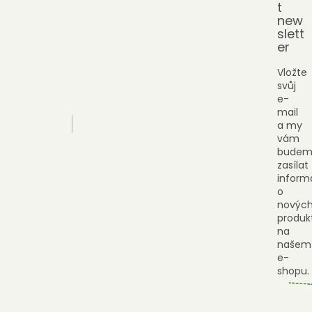
t
new
slett
er
Vložte
svůj
e-
mail
a my
vám
budem
zasílat
inform
o
novýc
produk
na
našem
e-
shopu.