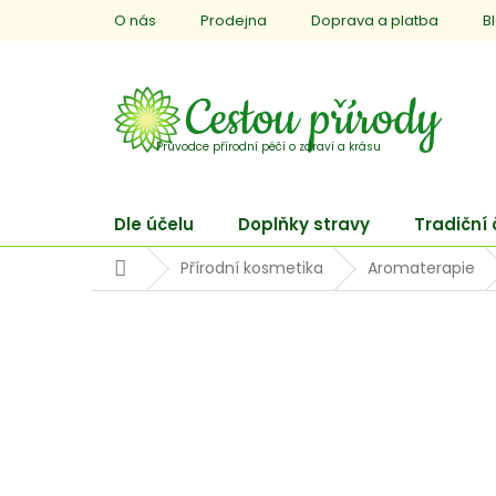
Přejít
O nás
Prodejna
Doprava a platba
B
na
obsah
Dle účelu
Doplňky stravy
Tradiční
Domů
Přírodní kosmetika
Aromaterapie