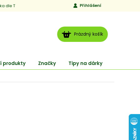
Přihlášení
ika dle TCM
Kontakty
Jen to, čemu věříme
Moje obj
NÁKUPNÍ
Prázdný košík
KOŠÍK
í produkty
Značky
Tipy na dárky
ENERGY