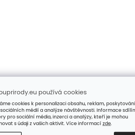
ouprirody.eu používá cookies
áme cookies k personalizaci obsahu, reklam, poskytován
 sociálních médií a analýze návštěvnosti. Informace sdílí
Diagnostika dle tradiční
Přijďte, poradím
ry pro sociální média, inzerci a analýzy, kteří je mohou
čínské medicíny
osobně
ovat s údaji z vašich aktivit. Více informací
zde
.
Hledáme příčinu problémů,
Poradíme, ochutnát
nepotlačujeme jen příznaky.
vyberete si s jistoto