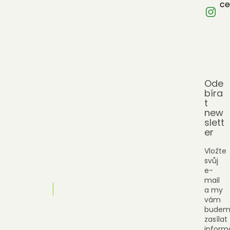
ce
Ode
bíra
t
new
slett
er
Vložte
svůj
e-
mail
a my
vám
budem
zasílat
inform