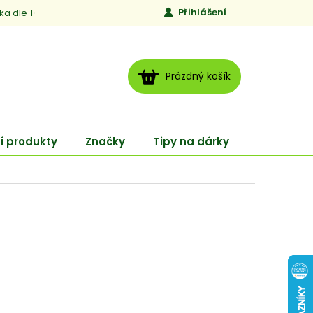
Přihlášení
ika dle TCM
Kontakty
Jen to, čemu věříme
Moje obj
NÁKUPNÍ
Prázdný košík
KOŠÍK
í produkty
Značky
Tipy na dárky
ENERGY