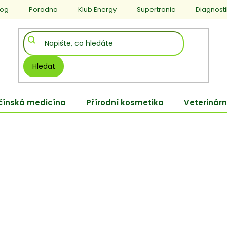
log
Poradna
Klub Energy
Supertronic
Diagnost
Hledat
 čínská medicína
Přírodní kosmetika
Veterinárn