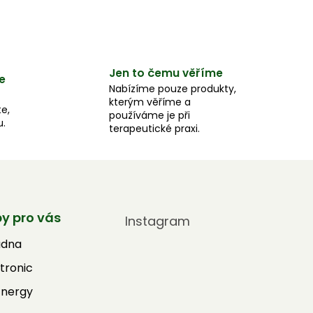
Jen to čemu věříme
e
Nabízíme pouze produkty,
kterým věříme a
e,
používáme je při
u.
terapeutické praxi.
by pro vás
Instagram
adna
tronic
Energy