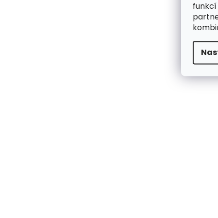
funkcí
partne
kombin
Nas