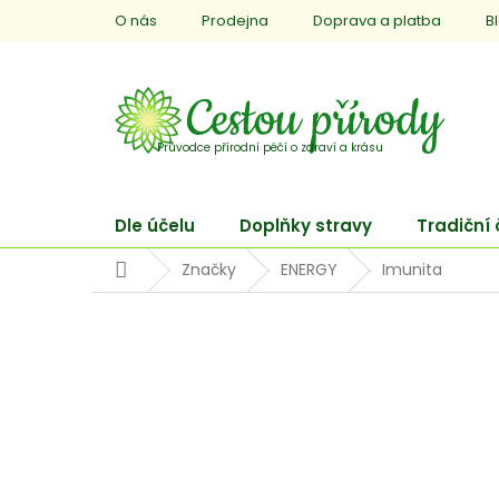
Přejít
O nás
Prodejna
Doprava a platba
B
na
obsah
Dle účelu
Doplňky stravy
Tradiční
Domů
Značky
ENERGY
Imunita