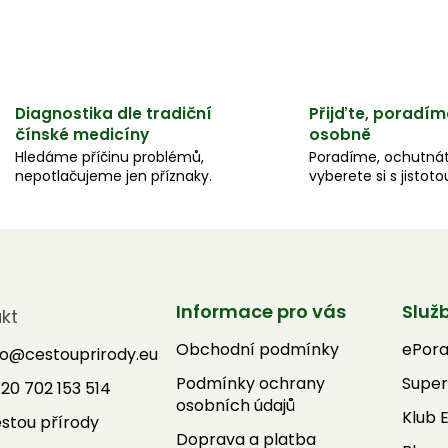
Diagnostika dle tradiční
Přijďte, poradím
čínské medicíny
osobně
Hledáme příčinu problémů,
Poradíme, ochutnát
nepotlačujeme jen příznaky.
vyberete si s jistoto
Informace pro vás
Služ
kt
Obchodní podmínky
ePor
fo
@
cestouprirody.eu
Podmínky ochrany
Super
20 702 153 514
osobních údajů
Klub 
stou přírody
Doprava a platba