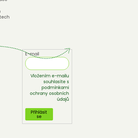
h
tech
E-mail
Vložením e-mailu
souhlasíte s
podmínkami
ochrany osobních
údajů
Přihlásit
se