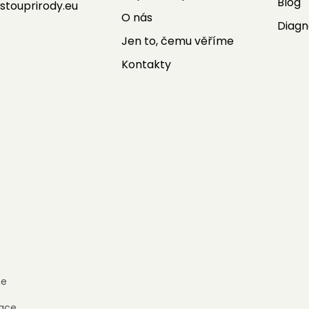
Blog
stouprirody.eu
O nás
Diagn
Jen to, čemu věříme
Kontakty
e
ace