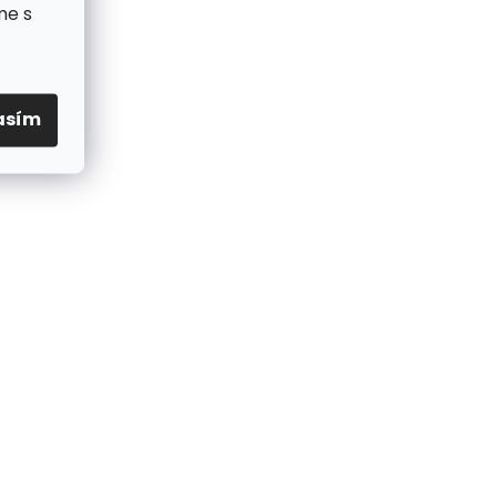
me s
asím