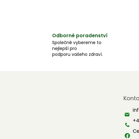
Odborné poradenství
Společně vybereme to
nejlepší pro
podporu vašeho zdraví.
Z
á
Konta
p
a
in
t
+4
í
Ce