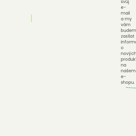
svůj
e-
mail
a my
vám
budem
zasílat
inform
o
novýc
produk
na
našem
e-
shopu.