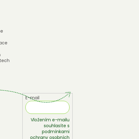
e
ace
h
tech
E-mail
Vložením e-mailu
souhlasíte s
podmínkami
ochrany osobních