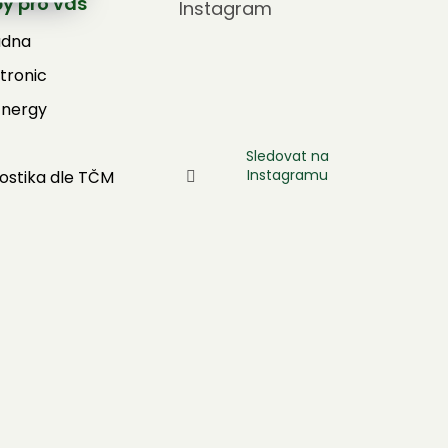
by pro vás
Instagram
adna
tronic
Energy
Sledovat na
Instagramu
ostika dle TČM