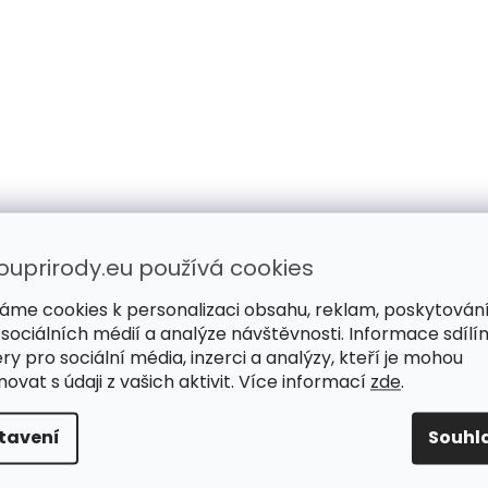
ouprirody.eu používá cookies
Diagnostika dle tradiční
Přijďte, poradím
čínské medicíny
osobně
áme cookies k personalizaci obsahu, reklam, poskytován
Hledáme příčinu problémů,
Poradíme, ochutnát
 sociálních médií a analýze návštěvnosti. Informace sdílí
nepotlačujeme jen příznaky.
vyberete si s jistoto
ry pro sociální média, inzerci a analýzy, kteří je mohou
ovat s údaji z vašich aktivit. Více informací
zde
.
tavení
Souhl