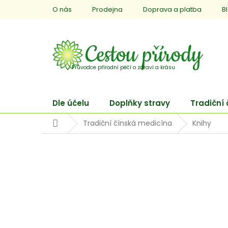
Přejít
O nás
Prodejna
Doprava a platba
B
na
obsah
Dle účelu
Doplňky stravy
Tradiční
Domů
Tradiční čínská medicína
Knihy