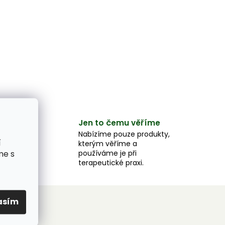
Jen to čemu věříme
e
Nabízíme pouze produkty,
í
kterým věříme a
e,
používáme je při
me s
u.
terapeutické praxi.
asím