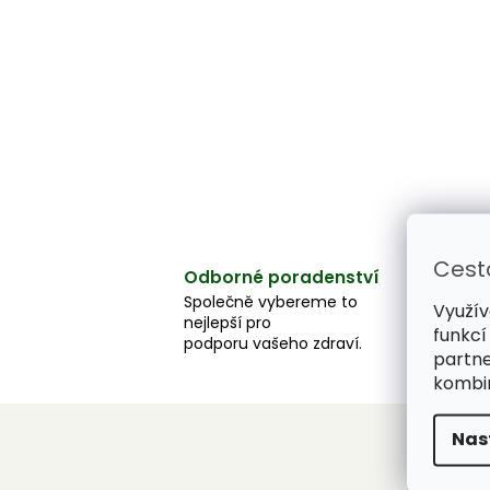
Cest
Odborné poradenství
Společně vybereme to
Využív
nejlepší pro
funkcí
podporu vašeho zdraví.
partne
kombin
Nas
Z