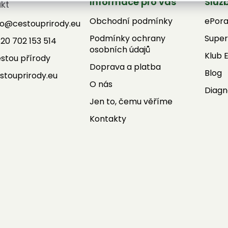
Informace pro vás
Služ
kt
Obchodní podmínky
ePor
fo
@
cestouprirody.eu
Podmínky ochrany
Super
20 702 153 514
osobních údajů
Klub 
stou přírody
Doprava a platba
Blog
stouprirody.eu
O nás
Diagn
Jen to, čemu věříme
Kontakty