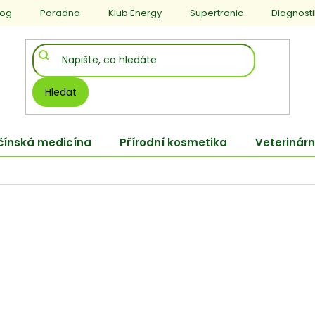
log
Poradna
Klub Energy
Supertronic
Diagnost
Hledat
 čínská medicína
Přírodní kosmetika
Veterinárn