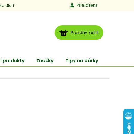
Přihlášení
ika dle TCM
Kontakty
Jen to, čemu věříme
Moje obj
NÁKUPNÍ
Prázdný košík
KOŠÍK
í produkty
Značky
Tipy na dárky
ENERGY