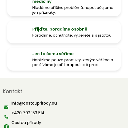
medicíny
Hledáme příčinu problémů, nepotlačujeme
jen příznaky.
Přijďte, poradíme osobně
Poradíme, ochutnáte, vyberete si s jistotou.
Jen to čemu věříme
Nabízíme pouze produkty, kterým věříme a
používáme je při terapeutické praxi.
Z
á
Kontakt
p
a
info
@
cestouprirody.eu
t
í
+420 702 153 514
Cestou přírody