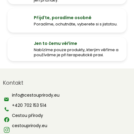
jen příznaky.
Přijďte, poradíme osobně
Poradíme, ochutnáte, vyberete si s jistotou.
Jen to čemu věříme
Nabízíme pouze produkty, kterým věříme a
používáme je při terapeutické praxi.
Z
á
Kontakt
p
a
info
@
cestouprirody.eu
t
í
+420 702 153 514
Cestou přírody
cestouprirody.eu