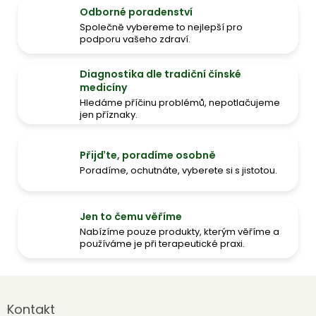
Odborné poradenství
Společně vybereme to nejlepší pro
podporu vašeho zdraví.
Diagnostika dle tradiční čínské
medicíny
Hledáme příčinu problémů, nepotlačujeme
jen příznaky.
Přijďte, poradíme osobně
Poradíme, ochutnáte, vyberete si s jistotou.
Jen to čemu věříme
Nabízíme pouze produkty, kterým věříme a
používáme je při terapeutické praxi.
Z
á
Kontakt
p