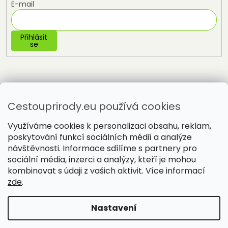
E-mail
Přihlásit
se
Cestouprirody.eu používá cookies
Využíváme cookies k personalizaci obsahu, reklam,
poskytování funkcí sociálních médií a analýze
návštěvnosti. Informace sdílíme s partnery pro
sociální média, inzerci a analýzy, kteří je mohou
Vytvořil Shoptet
kombinovat s údaji z vašich aktivit. Více informací
zde
.
Copyright 2026
Cestou přírody
. Všechna práva vyhrazena.
Nastavení