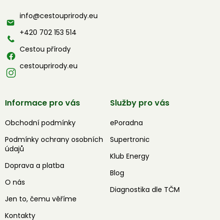
a
info
@
cestouprirody.eu
t
í
+420 702 153 514
Cestou přírody
cestouprirody.eu
Informace pro vás
Služby pro vás
Obchodní podmínky
ePoradna
Podmínky ochrany osobních
Supertronic
údajů
Klub Energy
Doprava a platba
Blog
O nás
Diagnostika dle TČM
Jen to, čemu věříme
Kontakty