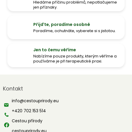
Hledáme příčinu problémů, nepotlačujeme
jen příznaky.
Přijďte, poradíme osobně
Poradíme, ochutnáte, vyberete si s jistotou.
Jen to čemu věříme
Nabízíme pouze produkty, kterým věříme a
používáme je při terapeutické praxi.
Z
á
Kontakt
p
a
info
@
cestouprirody.eu
t
í
+420 702 153 514
Cestou přírody
cestouprirody.eu