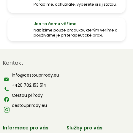
Poradíme, ochutnáte, vyberete si s jistotou.
Jen to čemu věříme
Nabízíme pouze produkty, kterým věříme a
používáme je při terapeutické praxi.
Z
á
Kontakt
p
a
info
@
cestouprirody.eu
t
í
+420 702 153 514
Cestou přírody
cestouprirody.eu
Informace pro vás
Služby pro vás