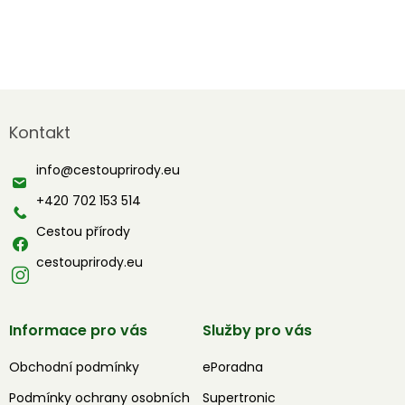
Z
á
Kontakt
p
a
info
@
cestouprirody.eu
t
í
+420 702 153 514
Cestou přírody
cestouprirody.eu
Informace pro vás
Služby pro vás
Obchodní podmínky
ePoradna
Podmínky ochrany osobních
Supertronic