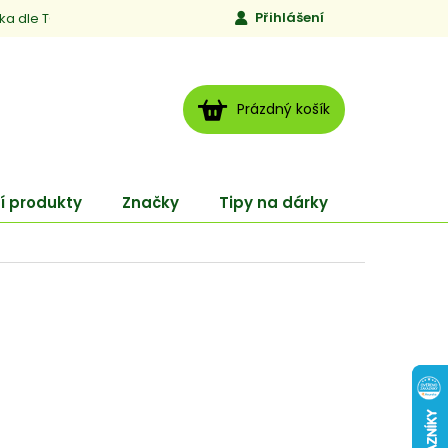
Přihlášení
ika dle TCM
Kontakty
Jen to, čemu věříme
Moje obj
NÁKUPNÍ
Prázdný košík
KOŠÍK
í produkty
Značky
Tipy na dárky
ENERGY