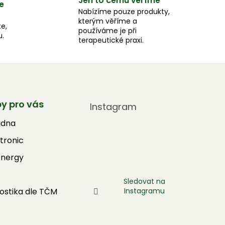
Jen to čemu věříme
e
Nabízíme pouze produkty,
kterým věříme a
e,
používáme je při
u.
terapeutické praxi.
by pro vás
Instagram
adna
tronic
Energy
Sledovat na
Instagramu
ostika dle TČM