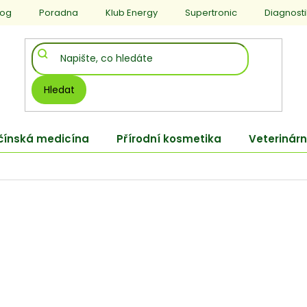
log
Poradna
Klub Energy
Supertronic
Diagnost
Hledat
 čínská medicína
Přírodní kosmetika
Veterinárn