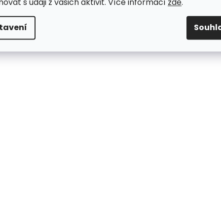
ovat s údaji z vašich aktivit. Více informací
zde
.
tavení
Souhl