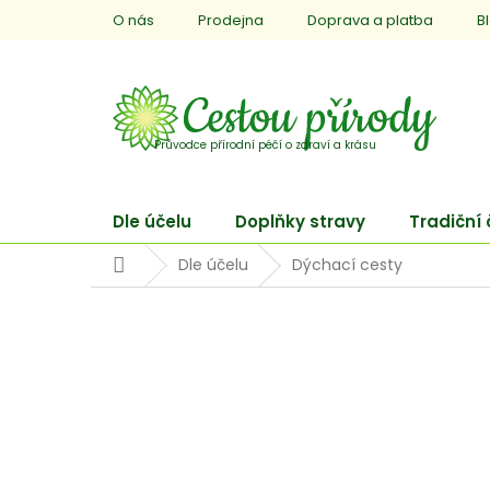
Přejít
O nás
Prodejna
Doprava a platba
B
na
obsah
Dle účelu
Doplňky stravy
Tradiční
Domů
Dle účelu
Dýchací cesty