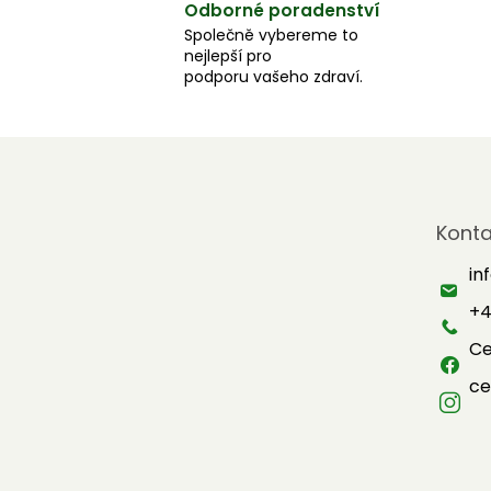
Odborné poradenství
Společně vybereme to
nejlepší pro
podporu vašeho zdraví.
Z
á
Konta
p
a
in
t
+4
í
Ce
ce