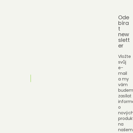
Ode
bíra
t
new
slett
er
Vložte
svůj
e-
mail
a my
vám
budem
zasílat
inform
o
novýc
produk
na
našem