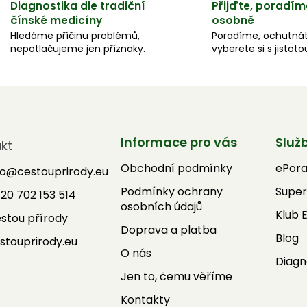
Diagnostika dle tradiční
Přijďte, poradím
čínské medicíny
osobně
Hledáme příčinu problémů,
Poradíme, ochutnát
nepotlačujeme jen příznaky.
vyberete si s jistoto
Informace pro vás
Služ
kt
Obchodní podmínky
ePor
fo
@
cestouprirody.eu
Podmínky ochrany
Super
20 702 153 514
osobních údajů
Klub 
stou přírody
Doprava a platba
Blog
stouprirody.eu
O nás
Diagn
Jen to, čemu věříme
Kontakty