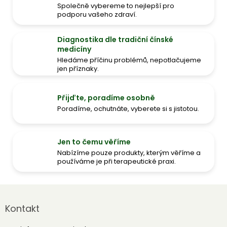
Společně vybereme to nejlepší pro
podporu vašeho zdraví.
Diagnostika dle tradiční čínské
medicíny
Hledáme příčinu problémů, nepotlačujeme
jen příznaky.
Přijďte, poradíme osobně
Poradíme, ochutnáte, vyberete si s jistotou.
Jen to čemu věříme
Nabízíme pouze produkty, kterým věříme a
používáme je při terapeutické praxi.
Z
á
Kontakt
p
a