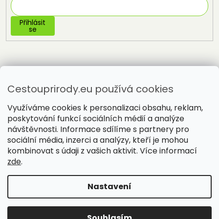
Přihlásit
se
Cestouprirody.eu používá cookies
Využíváme cookies k personalizaci obsahu, reklam,
poskytování funkcí sociálních médií a analýze
návštěvnosti. Informace sdílíme s partnery pro
sociální média, inzerci a analýzy, kteří je mohou
Vytvořil Shoptet
kombinovat s údaji z vašich aktivit. Více informací
zde
.
Copyright 2026
Cestou přírody
. Všechna práva vyhrazena.
Nastavení
Souhlasím