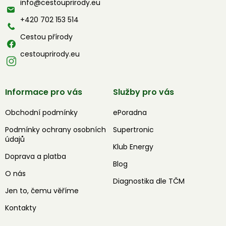
info
@
cestouprirody.eu
t
í
+420 702 153 514
Cestou přírody
cestouprirody.eu
Informace pro vás
Služby pro vás
Obchodní podmínky
ePoradna
Podmínky ochrany osobních
Supertronic
údajů
Klub Energy
Doprava a platba
Blog
O nás
Diagnostika dle TČM
Jen to, čemu věříme
Kontakty