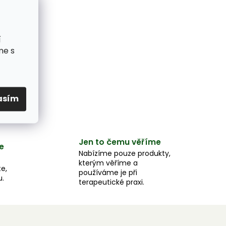
í
me s
asím
Jen to čemu věříme
e
Nabízíme pouze produkty,
kterým věříme a
e,
používáme je při
u.
terapeutické praxi.