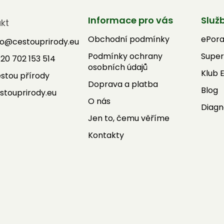
Informace pro vás
Služ
kt
Obchodní podmínky
ePor
fo
@
cestouprirody.eu
Podmínky ochrany
Super
20 702 153 514
osobních údajů
Klub 
stou přírody
Doprava a platba
Blog
stouprirody.eu
O nás
Diagn
Jen to, čemu věříme
Kontakty