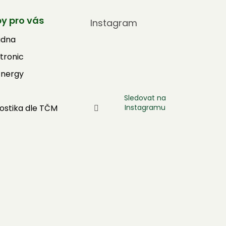
by pro vás
Instagram
adna
tronic
Energy
Sledovat na
Instagramu
ostika dle TČM