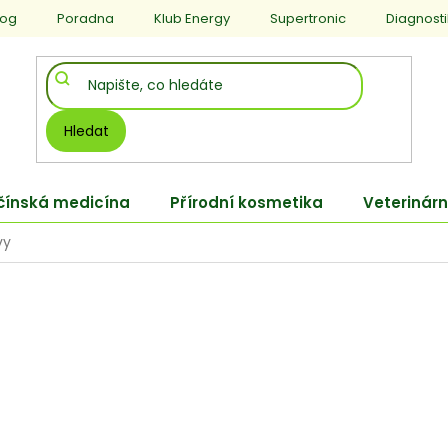
log
Poradna
Klub Energy
Supertronic
Diagnost
Hledat
 čínská medicína
Přírodní kosmetika
Veterinárn
vy