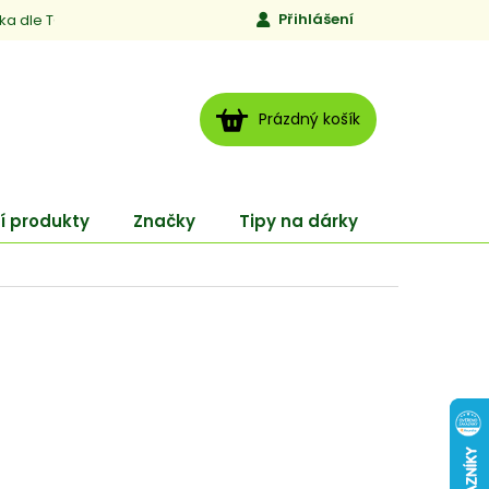
Přihlášení
ika dle TCM
Kontakty
Jen to, čemu věříme
Moje obj
NÁKUPNÍ
Prázdný košík
KOŠÍK
í produkty
Značky
Tipy na dárky
ENERGY