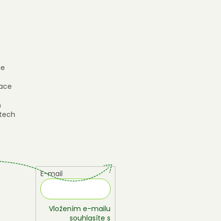
e
ace
h
tech
E-mail
Vložením e-mailu
souhlasíte s