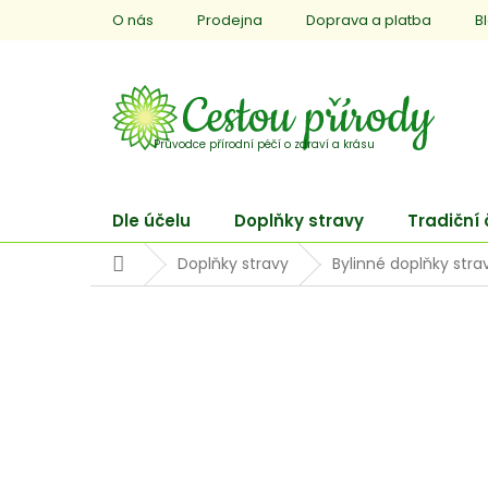
Přejít
O nás
Prodejna
Doprava a platba
B
na
obsah
Dle účelu
Doplňky stravy
Tradiční
Domů
Doplňky stravy
Bylinné doplňky stra