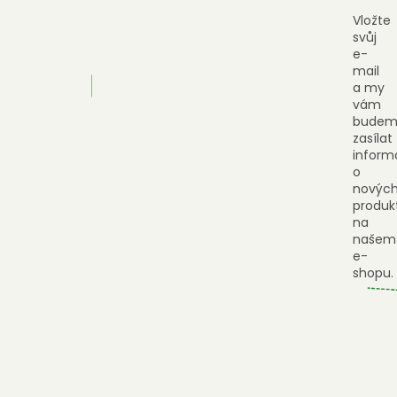
Vložte
svůj
e-
mail
a my
vám
budem
zasílat
inform
o
novýc
produk
na
našem
e-
shopu.