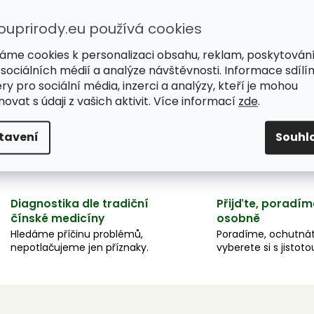
ouprirody.eu používá cookies
áme cookies k personalizaci obsahu, reklam, poskytován
 sociálních médií a analýze návštěvnosti. Informace sdílí
ry pro sociální média, inzerci a analýzy, kteří je mohou
ovat s údaji z vašich aktivit. Více informací
zde
.
tavení
Souhl
Diagnostika dle tradiční
Přijďte, poradím
čínské medicíny
osobně
Hledáme příčinu problémů,
Poradíme, ochutnát
nepotlačujeme jen příznaky.
vyberete si s jistoto