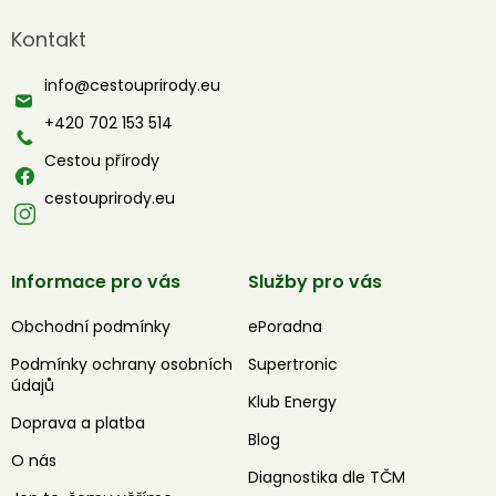
á
Kontakt
p
a
info
@
cestouprirody.eu
t
í
+420 702 153 514
Cestou přírody
cestouprirody.eu
Informace pro vás
Služby pro vás
Obchodní podmínky
ePoradna
Podmínky ochrany osobních
Supertronic
údajů
Klub Energy
Doprava a platba
Blog
O nás
Diagnostika dle TČM