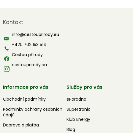
Z
á
Kontakt
p
a
info
@
cestouprirody.eu
t
í
+420 702 153 514
Cestou přírody
cestouprirody.eu
Informace pro vás
Služby pro vás
Obchodní podmínky
ePoradna
Podmínky ochrany osobních
Supertronic
údajů
Klub Energy
Doprava a platba
Blog