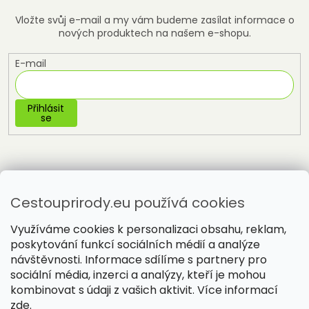
Vložte svůj e-mail a my vám budeme zasílat informace o
nových produktech na našem e-shopu.
E-mail
Přihlásit
se
Cestouprirody.eu používá cookies
Využíváme cookies k personalizaci obsahu, reklam,
poskytování funkcí sociálních médií a analýze
návštěvnosti. Informace sdílíme s partnery pro
sociální média, inzerci a analýzy, kteří je mohou
Vytvořil Shoptet
kombinovat s údaji z vašich aktivit. Více informací
zde
.
Copyright 2026
Cestou přírody
. Všechna práva vyhrazena.