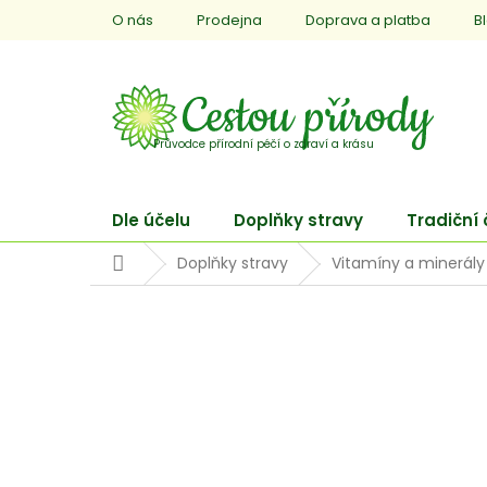
Přejít
O nás
Prodejna
Doprava a platba
B
na
obsah
Dle účelu
Doplňky stravy
Tradiční
Domů
Doplňky stravy
Vitamíny a minerály