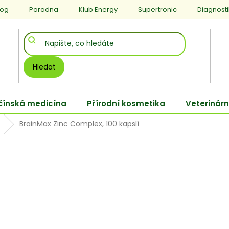
log
Poradna
Klub Energy
Supertronic
Diagnost
Hledat
 čínská medicína
Přírodní kosmetika
Veterinárn
BrainMax Zinc Complex, 100 kapslí