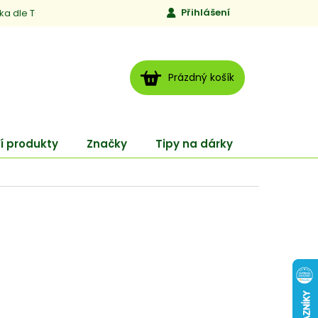
Přihlášení
ika dle TCM
Kontakty
Jen to, čemu věříme
Moje obj
NÁKUPNÍ
Prázdný košík
KOŠÍK
í produkty
Značky
Tipy na dárky
ENERGY