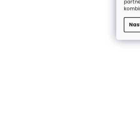
partne
kombin
Nas