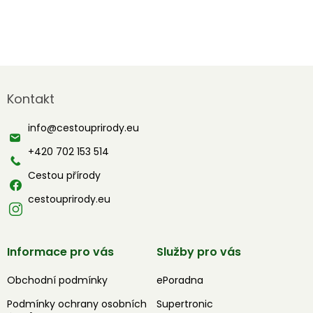
Z
á
Kontakt
p
a
info
@
cestouprirody.eu
t
í
+420 702 153 514
Cestou přírody
cestouprirody.eu
Informace pro vás
Služby pro vás
Obchodní podmínky
ePoradna
Podmínky ochrany osobních
Supertronic