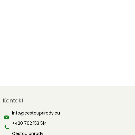
Z
á
Kontakt
p
a
info
@
cestouprirody.eu
t
í
+420 702 153 514
Cestou přírody