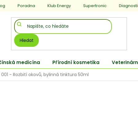
log
Poradna
Klub Energy
Supertronic
Diagnost
Hledat
 čínská medicína
Přírodní kosmetika
Veterinárn
01 - Rozbití okovů, bylinná tinktura 50ml