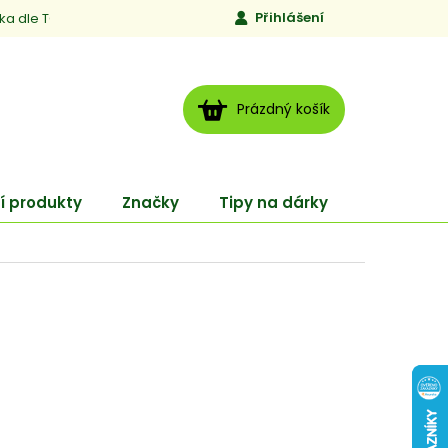
Přihlášení
ika dle TCM
Kontakty
Jen to, čemu věříme
Moje obj
NÁKUPNÍ
Prázdný košík
KOŠÍK
í produkty
Značky
Tipy na dárky
ENERGY