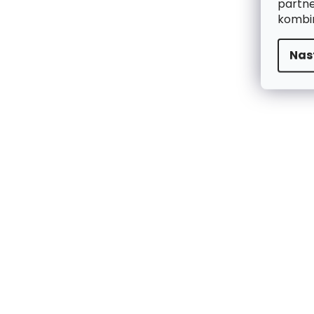
partne
kombin
Nas