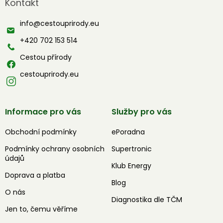
Kontakt
p
a
info
@
cestouprirody.eu
t
í
+420 702 153 514
Cestou přírody
cestouprirody.eu
Informace pro vás
Služby pro vás
Obchodní podmínky
ePoradna
Podmínky ochrany osobních
Supertronic
údajů
Klub Energy
Doprava a platba
Blog
O nás
Diagnostika dle TČM
Jen to, čemu věříme