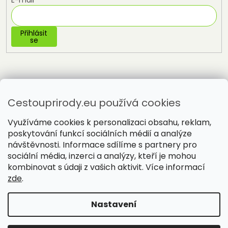
E-mail
Přihlásit
se
Cestouprirody.eu používá cookies
Využíváme cookies k personalizaci obsahu, reklam,
poskytování funkcí sociálních médií a analýze
návštěvnosti. Informace sdílíme s partnery pro
sociální média, inzerci a analýzy, kteří je mohou
Vytvořil Shoptet
kombinovat s údaji z vašich aktivit. Více informací
zde
.
Copyright 2026
Cestou přírody
. Všechna práva vyhrazena.
Nastavení