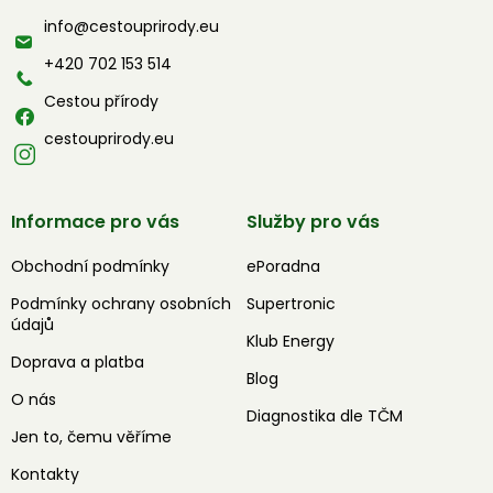
a
info
@
cestouprirody.eu
t
í
+420 702 153 514
Cestou přírody
cestouprirody.eu
Informace pro vás
Služby pro vás
Obchodní podmínky
ePoradna
Podmínky ochrany osobních
Supertronic
údajů
Klub Energy
Doprava a platba
Blog
O nás
Diagnostika dle TČM
Jen to, čemu věříme
Kontakty