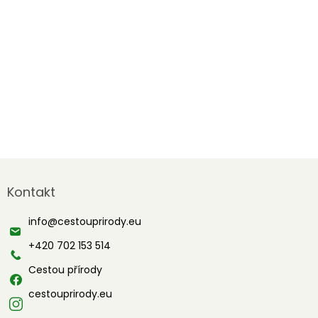
Z
á
Kontakt
p
a
info
@
cestouprirody.eu
t
í
+420 702 153 514
Cestou přírody
cestouprirody.eu