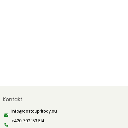
Z
á
Kontakt
p
a
info
@
cestouprirody.eu
t
í
+420 702 153 514