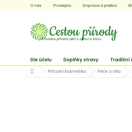
Přejít
O nás
Prodejna
Doprava a platba
B
na
obsah
Dle účelu
Doplňky stravy
Tradiční
Domů
Přírodní kosmetika
Péče o tělo