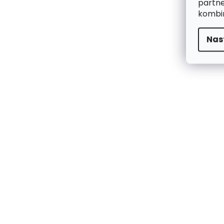
partne
kombin
Nas