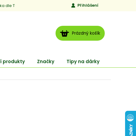
Přihlášení
ika dle TCM
Kontakty
Jen to, čemu věříme
Moje obj
NÁKUPNÍ
Prázdný košík
KOŠÍK
í produkty
Značky
Tipy na dárky
ENERGY