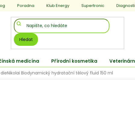
log
Poradna
Klub Energy
Supertronic
Diagnost
Hledat
 čínská medicína
Přírodní kosmetika
Veterinárn
dieNikolai Biodynamický hydratační tělový fluid 150 ml