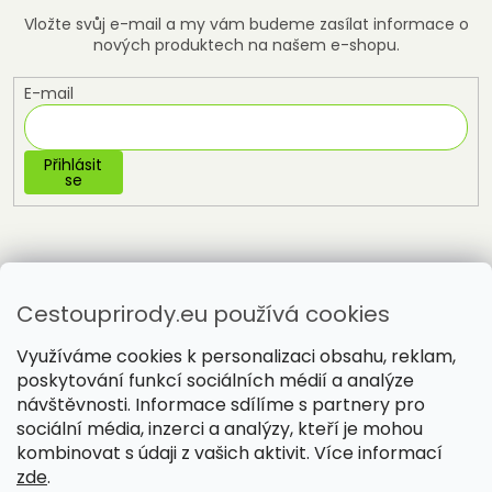
Vložte svůj e-mail a my vám budeme zasílat informace o
nových produktech na našem e-shopu.
E-mail
Přihlásit
se
Cestouprirody.eu používá cookies
Využíváme cookies k personalizaci obsahu, reklam,
poskytování funkcí sociálních médií a analýze
návštěvnosti. Informace sdílíme s partnery pro
sociální média, inzerci a analýzy, kteří je mohou
Vytvořil Shoptet
kombinovat s údaji z vašich aktivit. Více informací
zde
.
Copyright 2026
Cestou přírody
. Všechna práva vyhrazena.