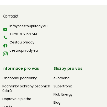
Z
á
Kontakt
p
a
info
@
cestouprirody.eu
t
í
+420 702 153 514
Cestou přírody
cestouprirody.eu
Informace pro vás
Služby pro vás
Obchodní podmínky
ePoradna
Podmínky ochrany osobních
Supertronic
údajů
Klub Energy
Doprava a platba
Blog
O nás